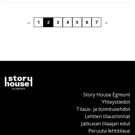
Goscinnyn ja Albert Uderzon poistumisen myötä, vaan
sarja on elinvoimainen vielä 2020-luvullakin.
←
1
2
3
4
5
6
7
→
Asterixin merkitys eurooppalaiselle sarjakuvalle ja
viihteelle on mittaamaton. Tästä toimivat esimerkkeinä
lukuisat animoidut (mm. Asterix ja viikingit, Asterix ja
taikajuoman salaisuus) ja näytellyt (mm. Asterix ja
Obelix: Tehtävä Kleopatra, Asterix ja Obelix
Britanniassa) elokuvat, joista osa perustuu
klassikkoalbumeihin ja osa on omia itsenäisiä
seikkailujaan. Sarjan suosiota alleviivaa myös Pariisin
lähellä sijaitseva Parc Astérix, joka on yksi Euroopan
suosituimmista matkakohteista.
Story House Egmont
Yhteystiedot
Tilaus- ja toimitusehdot
Ihka uutta Asterixia on jatkossakin luvassa, ja
Lehtien tilaushinnat
klassikoja löytyy pehmeä- ja kovakantisina laitoksina
Jatkuvan tilaajan edut
kirja- ja verkkokaupoista, ja pehmeäkantisina
Peruuta lehtitilaus
Lehtipisteiden hyllyiltä.