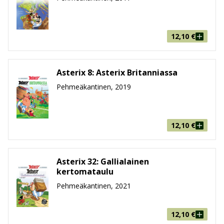
hahmot
Pienen gallialaisen kylän sisäinen riitaisuus todistaa,
12,10
€
että tekijät osaavat naapurikansojen lisäksi nauraa
myös omilleen. Useat Asterix-tarinoiden hahmot sekä
heidän omalaatuiset piirteensä tuovat tarinoihin
Asterix 8: Asterix Britanniassa
rutkasti huumoria ja luonnetta. Monet Gallian kylän
Pehmeäkantinen, 2019
hahmoista ovat meille kaikille tuttuja:
Akvavitix
12,10
€
Aladobix
Idefix
Trubadurix
Asterix 32: Gallialainen
kertomataulu
Yksi tuoreimmista Asterix-albumeista, vuonna 2019
Pehmeäkantinen, 2021
julkaistu
Vercingetorixin tytär
käynnistää varovaisesti
hahmogallerian sukupolvenvaihdosta. Asterix
12,10
€
seikkailee -sarja ei olekaan loppunut edes René