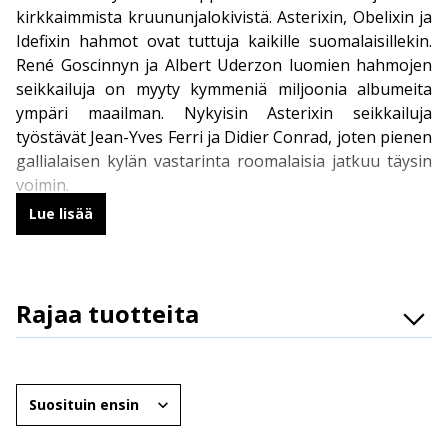
kirkkaimmista kruununjalokivistä. Asterixin, Obelixin ja
Idefixin hahmot ovat tuttuja kaikille suomalaisillekin.
René Goscinnyn ja Albert Uderzon luomien hahmojen
seikkailuja on myyty kymmeniä miljoonia albumeita
ympäri maailman. Nykyisin Asterixin seikkailuja
työstävät Jean-Yves Ferri ja Didier Conrad, joten pienen
gallialaisen kylän vastarinta roomalaisia jatkuu täysin
voimin.
Lue lisää
René Goscinny ja Albert Uderzo
Asterixin ja Obelixin rakastetut seikkailut syntyivät
Rajaa tuotteita
ranskalaisten René Goscinnyn terävästä kynästä sekä
Albert Uderzon kirjoittamista tarinoista. Parivaljakon
Osasto
ensimmäisenä kehittämä Asterix seikkailee -sarjakuva
Brändit
on Asterix gallialainen. Asterix gallialainen näki
Järjestä
päivänvalon vuonna 1959, vaikkakin Asterixin
Ikäryhmät
maihinnousua odotettiin Suomessa vuoteen 1969,