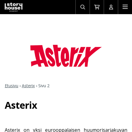
Avaa/sulje
Siirry
Avaa/sulj
Ava
haku
ostoskoriin
käyttäjän
mob
Etusivu
›
Asterix
›
Sivu 2
Asterix
Asterix on yksi eurooppalaisen huumorisarjakuvan