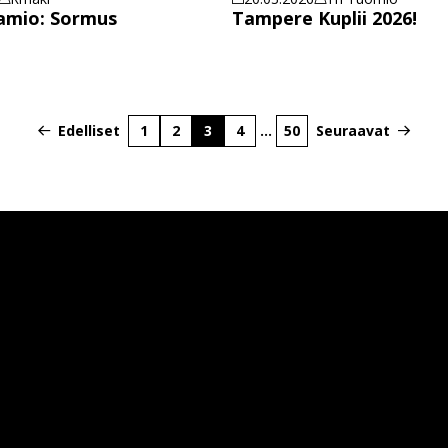
amio: Sormus
Tampere Kuplii 2026!
Edelliset
1
2
3
4
…
50
Seuraavat
Sivu
Sivu
Sivu
Sivu
Sivu