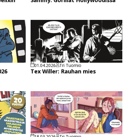
01.04.2026
Tri Tuomio
026
Tex Willer: Rauhan mies
18.03.2026
Tri Tuomio