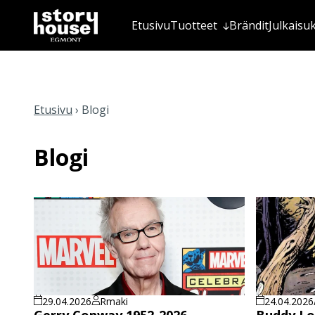
Etusivu
Tuotteet
Brändit
Julkaisu
Etusivu
›
Blogi
Blogi
29.04.2026
Rmaki
24.04.2026
Gerry Conway 1952-2026
Buddy Lo