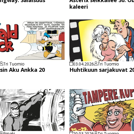
kaleeri
Tri Tuomio
03.04.2026
Tri Tuomio
ksin Aku Ankka 20
Huhtikuun sarjakuvat 2
Rmaki
20.03.2026
Tri Tuomio