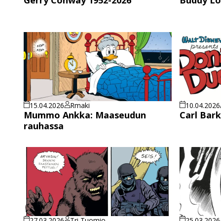
15.04.2026
Rmaki
10.04.2026
Mummo Ankka: Maaseudun
Carl Bar
rauhassa
27.03.2026
Tri Tuomio
25.03.2026