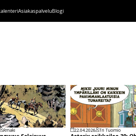
kalenteri
Asiakaspalvelu
Blogi
Rmaki
22.04.2026
Tri Tuomio
ngway: Salaisuus
Asterix seikkailee 30: Ob