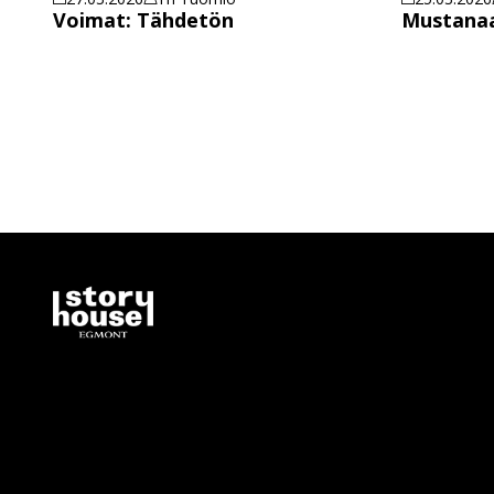
Voimat: Tähdetön
Mustana
Artikkelien
sivutus