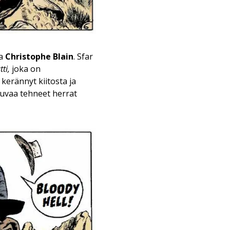
ja
Christophe Blain
. Sfar
ti,
joka on
 kerännyt kiitosta ja
kuvaa tehneet herrat