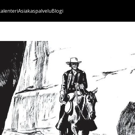
kalenteri
Asiakaspalvelu
Blogi