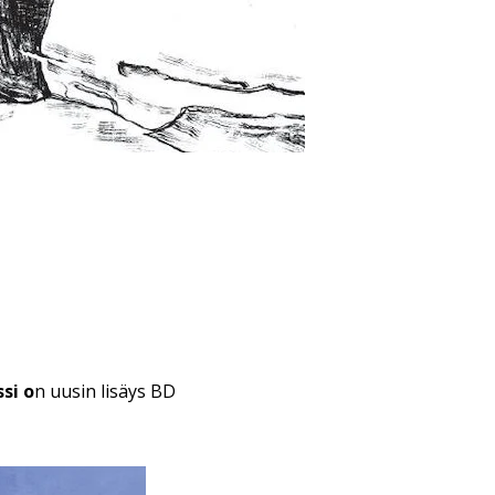
si o
n uusin lisäys BD