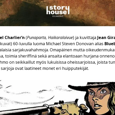
el Charlier’n
(
Punaparta, Haikaralaivue
) ja kuvittaja
Jean Gir
akuvat) 60-luvulla luoma Michael Steven Donovan alias
Blue
alaisia sarjakuvahahmoja. Omapäinen mutta oikeudenmuka
ssa, toimia sheriffinä sekä ansaita elantoaan hurjana onnen
hmo on seikkaillut myös lukuisissa oheissarjoissa, joista tu
ä sarjoja ovat laatineet monet eri huipputekijät.