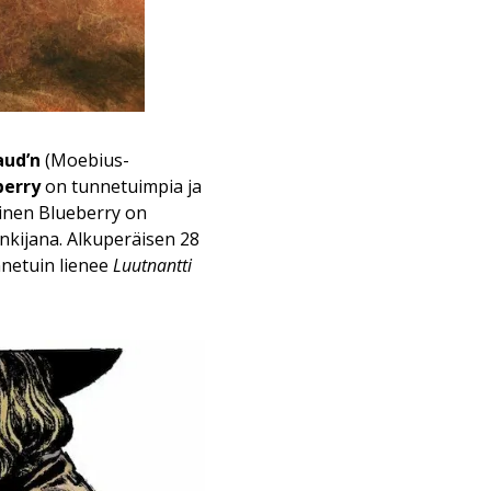
aud’n
(Moebius-
berry
on tunnetuimpia ja
inen Blueberry on
onkijana. Alkuperäisen 28
nnetuin lienee
Luutnantti