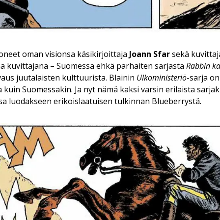
oneet oman visionsa käsikirjoittaja
Joann Sfar
sekä kuvitta
a kuvittajana – Suomessa ehkä parhaiten sarjasta
Rabbin kat
aus juutalaisten kulttuurista. Blainin
Ulkoministeriö
-sarja on
a kuin Suomessakin. Ja nyt nämä kaksi varsin erilaista sarja
a luodakseen erikoislaatuisen tulkinnan Blueberrystä.