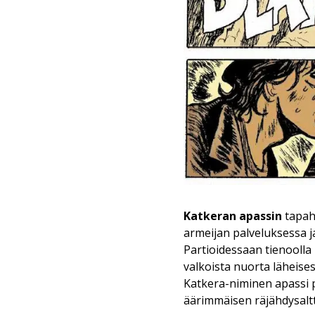
Katkeran apassin
tapah
armeijan palveluksessa j
Partioidessaan tienoolla
valkoista nuorta läheise
Katkera-niminen apassi 
äärimmäisen räjähdysaltti