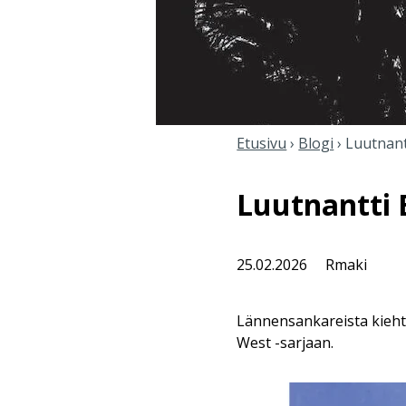
Etusivu
›
Blogi
›
Luutnant
Luutnantti 
25.02.2026
Rmaki
Lännensankareista kiehto
West -sarjaan.