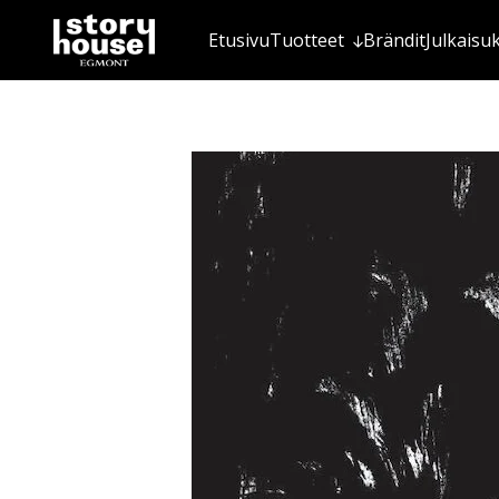
Etusivu
Tuotteet
Brändit
Julkaisu