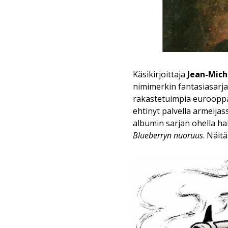
Käsikirjoittaja
Jean-Mich
nimimerkin fantasiasarj
rakastetuimpia euroopp
ehtinyt palvella armeija
albumin sarjan ohella ha
Blueberryn nuoruus
. Näit