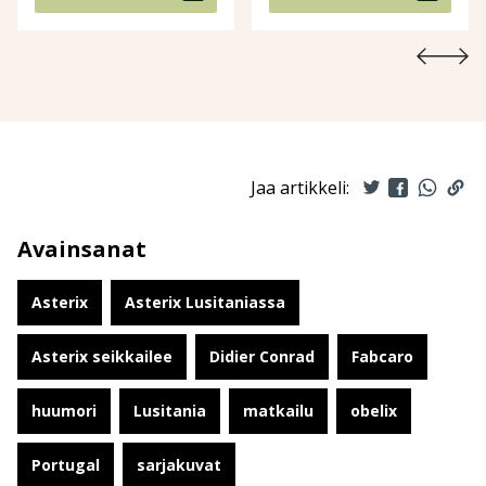
Jaa artikkeli:
Avainsanat
Asterix
Asterix Lusitaniassa
Asterix seikkailee
Didier Conrad
Fabcaro
huumori
Lusitania
matkailu
obelix
Portugal
sarjakuvat