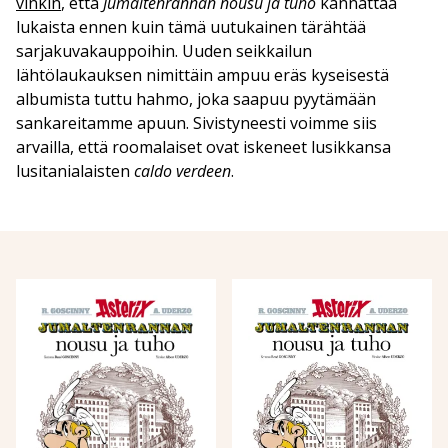
vinkin
, että
Jumaltenrannan nousu ja tuho
kannattaa
lukaista ennen kuin tämä uutukainen tärähtää
sarjakuvakauppoihin. Uuden seikkailun
lähtölaukauksen nimittäin ampuu eräs kyseisestä
albumista tuttu hahmo, joka saapuu pyytämään
sankareitamme apuun. Sivistyneesti voimme siis
arvailla, että roomalaiset ovat iskeneet lusikkansa
lusitanialaisten
caldo verdeen
.