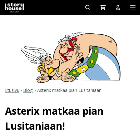
Avaa/sulje
Siirry
Avaa/sulj
Ava
haku
ostoskoriin
käyttäjän
mob
Etusivu
›
Blogi
›
Asterix matkaa pian Lusitaniaan!
Asterix matkaa pian
Lusitaniaan!