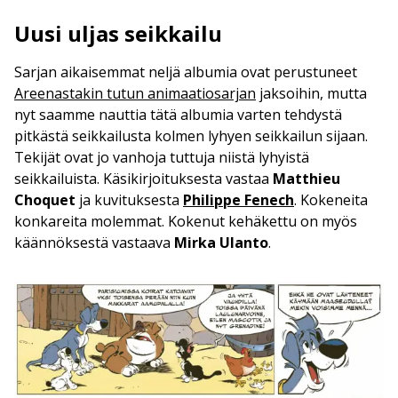
Uusi uljas seikkailu
Sarjan aikaisemmat neljä albumia ovat perustuneet
Areenastakin tutun animaatiosarjan
jaksoihin, mutta
nyt saamme nauttia tätä albumia varten tehdystä
pitkästä seikkailusta kolmen lyhyen seikkailun sijaan.
Tekijät ovat jo vanhoja tuttuja niistä lyhyistä
seikkailuista. Käsikirjoituksesta vastaa
Matthieu
Choquet
ja kuvituksesta
Philippe Fenech
. Kokeneita
konkareita molemmat. Kokenut kehäkettu on myös
käännöksestä vastaava
Mirka Ulanto
.