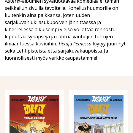
Asterix-albumien syväluotaavaa komediaa ei tämän
seikkailun sivuilla tavoitella. Kohellushuumorille on
kuitenkin aina paikkansa, joten uuden
sarjakuvanlukijasukupolven jännittäessä ja
kiherrellessä aikuisempi yleisö voi ottaa rennosti,
lepuuttaa synapseja ja ilahtua vanhojen tuttujen
ilmaantuessa kuvioihin.
Tietäjä liemessä
löytyy juuri nyt
sekä Lehtipisteistä että sarjakuvakaupoista. Ja
luonnollisesti myös verkkokaupastamme!