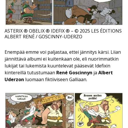
ASTERIX ® OBELIX ® IDEFIX ® – © 2025 LES ÉDITIONS
ALBERT RENÉ / GOSCINNY-UDERZO
Enempää emme voi paljastaa, ettei jännitys kärsi. Liian
jännittävä albumi ei kuitenkaan ole, eli nuorimmatkin
lukijat tai lukemista kuuntelevat pääsevät Idefixin
kintereillä tutustumaan
René Goscinnyn
ja
Albert
Uderzon
luomaan fiktiiviseen Galliaan.