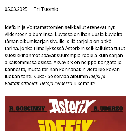
05.03.2025
Tri Tuomio
Idefixin ja Voittamattomien seikkailut etenevät nyt
viidenteen albumiinsa. Luvassa on ihan uusia kuvioita
tämän albumisarjan sivuille, sillä tarjolla on pitkä
tarina, jonka tiimellyksessä Asterixin seikkailuista tutut
suosikkihahmot saavat suurempia rooleja kuin sarjan
aikaisemmissa osissa. Akvavitix on helppo bongata jo
kannesta, mutta tarinan konnanakin vierailee kovan
luokan tähti. Kuka? Se selviää albumin
Idefix ja
Voittamattomat: Tietäjä liemessä
lukemalla!