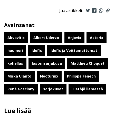
Jaa artikkeli:
Avainsanat
Akvavitix
Albert Uderzo
Anjovix
Asterix
huumori
Idefix
Idefix ja Voittamattomat
kohellus
lastensarjakuva
Matthieu Choquet
Mirka Ulanto
Nocturnix
Philippe Fenech
René Goscinny
sarjakuvat
Tietäjä liemessä
Lue lisää