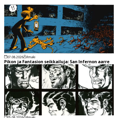
07.08.2026
Rmaki
Pikon ja Fantasion seikkailuja: San Infernon aarre
05.08.2026
Rmaki