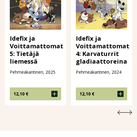
Idefix ja
Idefix ja
Voittamattomat
Voittamattomat
4: Karvaturrit
5: Tietäjä
gladiaattoreina
liemessä
Pehmeäkantinen, 2024
Pehmeäkantinen, 2025
12,10
€
12,10
€