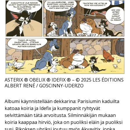
ASTERIX ® OBELIX ® IDEFIX ® – © 2025 LES ÉDITIONS
ALBERT RENÉ / GOSCINNY-UDERZO
Albumi käynnistellään dekkarina: Parisiumin kaduilta
katoaa koiria ja Idefix ja kumppanit ryhtyvät
selvittämään tätä arvoitusta. Silminnäkijän mukaan
koiria kaappaa hirviö, joka on puoliksi eläin ja puoliksi
susi. Rikoksen uhriksi joutuu myös Akvavitix, jonka