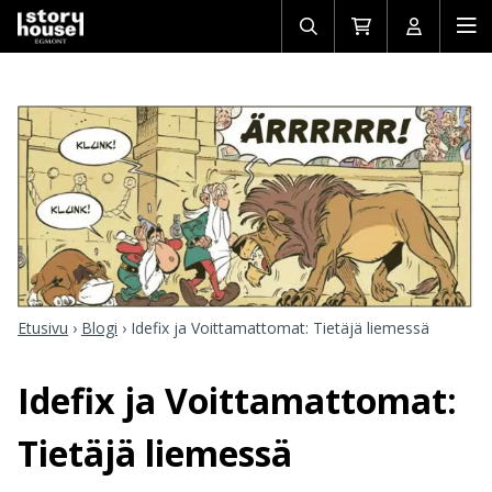
Avaa/sulje
Siirry
Avaa/sulj
Ava
haku
ostoskoriin
käyttäjän
mob
Etusivu
›
Blogi
›
Idefix ja Voittamattomat: Tietäjä liemessä
Idefix ja Voittamattomat:
Tietäjä liemessä