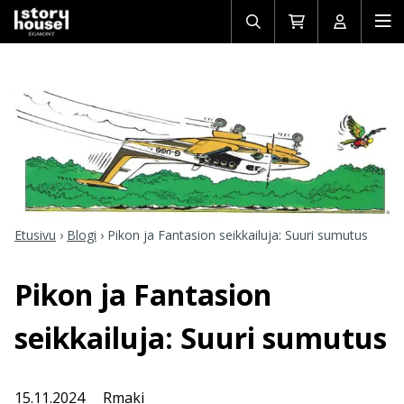
Avaa/sulje
Siirry
Avaa/sulj
Ava
haku
ostoskoriin
käyttäjän
mob
Etusivu
›
Blogi
›
Pikon ja Fantasion seikkailuja: Suuri sumutus
Pikon ja Fantasion
seikkailuja: Suuri sumutus
15.11.2024
Rmaki