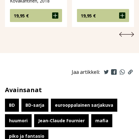
Kovakantinen, 2018
19,95
€
19,95
€
Jaa artikkeli:
Avainsanat
BD
BD-sarja
eurooppalainen sarjakuva
huumori
Jean-Claude Fournier
mafia
piko ja fantasio