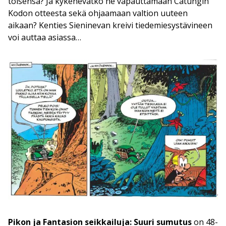
toisensa? Ja kykenevätkö he vapauttamaan Catungin
Kodon otteesta sekä ohjaamaan valtion uuteen
aikaan? Kenties Sieninevan kreivi tiedemiesystävineen
voi auttaa asiassa…
Pikon ja Fantasion seikkailuja: Suuri sumutus
on 48-