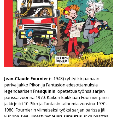
Jean-Claude Fournier
(s.1943) ryhtyi kirjaamaan
parivaljakko Pikon ja Fantasion edesottamuksia
legendaarisen
Franquinin
lopetettua työnsä sarjan
parissa vuonna 1970. Kaiken kaikkiaan Fournier piirsi
ja kirjoitti 10 Piko ja Fantasio -albumia vuosina 1970-
1980. Fournierin viimeiseksi työksi sarjan parissa jäi
vuonna 1980 ilmestynyt
Suuri sumutus
, joka päättää