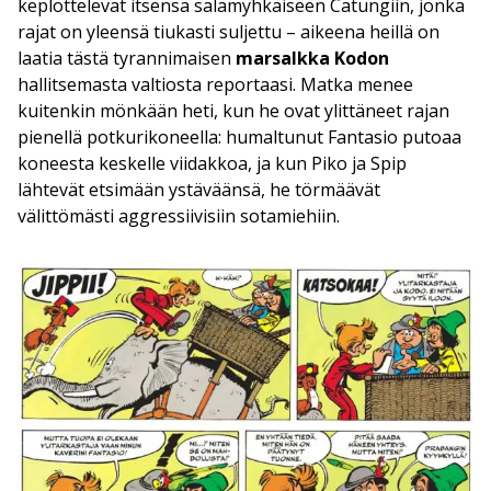
keplottelevat itsensä salamyhkäiseen Catungiin, jonka
rajat on yleensä tiukasti suljettu – aikeena heillä on
laatia tästä tyrannimaisen
marsalkka Kodon
hallitsemasta valtiosta reportaasi. Matka menee
kuitenkin mönkään heti, kun he ovat ylittäneet rajan
pienellä potkurikoneella: humaltunut Fantasio putoaa
koneesta keskelle viidakkoa, ja kun Piko ja Spip
lähtevät etsimään ystäväänsä, he törmäävät
välittömästi aggressiivisiin sotamiehiin.