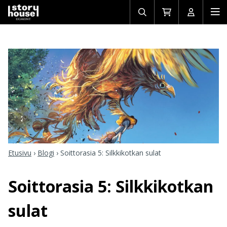
Avaa/sulje
Siirry
Avaa/sulj
Ava
haku
ostoskoriin
käyttäjän
mob
Etusivu
›
Blogi
›
Soittorasia 5: Silkkikotkan sulat
Soittorasia 5: Silkkikotkan
sulat