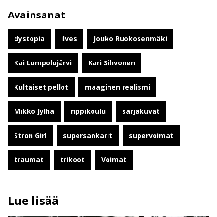
Avainsanat
dystopia
ilves
Jouko Ruokosenmäki
Kai Lompolojärvi
Kari Sihvonen
Kultaiset pellot
maaginen realismi
Mikko Jylhä
rippikoulu
sarjakuvat
Stron Girl
supersankarit
supervoimat
traumat
trikoot
Voimat
Lue lisää