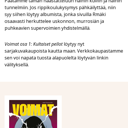
Päätämme tämän haastatteluun näihin kuviin ja näihin
tunnelmiin. Jos rippikoulukysymys pähkäilyttää, niin
syy siihen löytyy albumista, jonka sivuilla Rmäki
osaavasti herkuttelee uskonnon, murrosiän ja
puhkeavien supervoimien yhdistelmällä.
Voimat osa 1: Kultaiset pellot
löytyy nyt
sarjakuvakaupoista kautta maan. Verkkokaupastamme
sen voi napata tuosta alapuolelta löytyvän linkin
välityksellä.