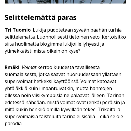
Selittelemättä paras
Tri Tuomio
: Lukija pudotetaan syvään päähän turhia
selittelemättä. Luonnollisesti tietoinen veto. Kertoisitko
siitä huolimatta blogimme lukijoille lyhyesti ja
ytimekkäästi mistä oikein on kyse?
Rmäki
:
Voimat
kertoo kuudesta tavallisesta
suomalaisesta, jotka saavat nuoruudessaan yllättäen
supervoimat hetkeksi käyttöönsä. Voimat katoavat
yhtä äkkiä kuin ilmaantuivatkin, mutta hahmojen
ollessa noin viisikymppisiä ne palaavat jälleen. Tarinan
edetessä nähdään, mistä voimat ovat (ehkä) peräisin ja
mitä kukin henkilö omilla kyvyillään tekee. Trikoita ja
supervoimaisia taisteluita tarina ei sisällä – eikä se ole
parodia!