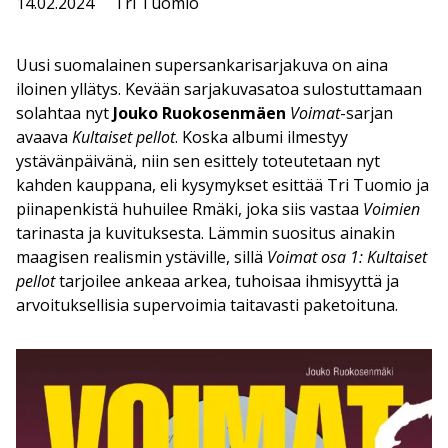
14.02.2024
Tri Tuomio
Uusi suomalainen supersankarisarjakuva on aina
iloinen yllätys. Kevään sarjakuvasatoa sulostuttamaan
solahtaa nyt
Jouko Ruokosenmäen
Voimat
-sarjan
avaava
Kultaiset pellot
. Koska albumi ilmestyy
ystävänpäivänä, niin sen esittely toteutetaan nyt
kahden kauppana, eli kysymykset esittää Tri Tuomio ja
piinapenkistä huhuilee Rmäki, joka siis vastaa
Voimien
tarinasta ja kuvituksesta. Lämmin suositus ainakin
maagisen realismin ystäville, sillä
Voimat osa 1: Kultaiset
pellot
tarjoilee ankeaa arkea, tuhoisaa ihmisyyttä ja
arvoituksellisia supervoimia taitavasti paketoituna.