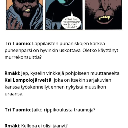
Tri Tuomio
: Lappilaisten punaniskojen karkea
puheenparsi on hyvinkin uskottava. Oletko käyttänyt
murrekonsulttia?
Rmäki
: Jep, kyselin vinkkejä pohjoiseen muuttaneelta
Kai Lompolojärveltä
, joka on itsekin sarjakuvien
kanssa työskennellyt ennen nykyistä muusikon
uraansa.
Tri Tuomio
: Jäikö rippikoulusta traumoja?
Rmäki
: Kellepä ei olisi jäänyt?