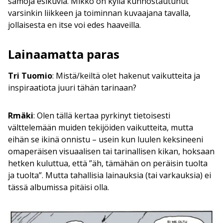
samoja esikuvia. Mikko on kyllä kunnostautunut
varsinkin liikkeen ja toiminnan kuvaajana tavalla,
jollaisesta en itse voi edes haaveilla.
Lainaamatta paras
Tri Tuomio
: Mistä/keiltä olet hakenut vaikutteita ja
inspiraatiota juuri tähän tarinaan?
Rmäki
: Olen tällä kertaa pyrkinyt tietoisesti
välttelemään muiden tekijöiden vaikutteita, mutta
eihän se ikinä onnistu – usein kun luulen keksineeni
omaperäisen visuaalisen tai tarinallisen kikan, hoksaan
hetken kuluttua, että ”äh, tämähän on peräisin tuolta
ja tuolta”. Mutta tahallisia lainauksia (tai varkauksia) ei
tässä albumissa pitäisi olla.