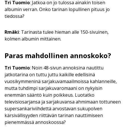
Tri Tuomio
: Jatkoa on jo tulossa ainakin toisen
albumin verran. Onko tarinan lopullinen pituus jo
tiedossa?
Rmäki
: Tarinasta tulee hieman alle 150-sivuinen,
kolmen albumin mittainen.
Paras mahdollinen annoskoko?
Tri Tuomio
: Noin 48-sivun annoksina nautittu
jatkotarina on tuttu juttu kaikille edellisinä
vuosikymmeninä sarjakuvamaailmoissa kahlanneille,
mutta tuhdimpi sarjakuvaromaani on nykyisin
enemmän sääntö kuin poikkeus. Luotatko
televisiosarjansa ja sarjakuvansa ahmimaan tottuneen
supersankariviihdettä arvostavan sukupolven
kärsivällisyyden riittävän tarinan nauttimiseen
pienemmässä annoskoossa?