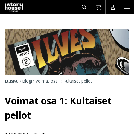
Avaa/sulje
Siirry
Avaa/sulj
Ava
haku
ostoskoriin
käyttäjän
mob
Etusivu
›
Blogi
›
Voimat osa 1: Kultaiset pellot
Voimat osa 1: Kultaiset
pellot