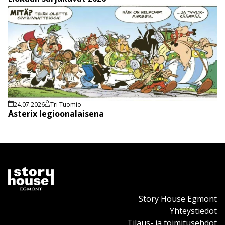
24.07.2026
Tri Tuomio
Asterix legioonalaisena
Story House Egmont
Yhteystiedot
Tilaus- ja toimitusehdot