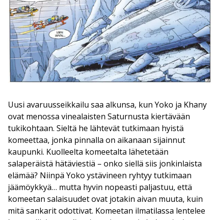
Uusi avaruusseikkailu saa alkunsa, kun Yoko ja Khany
ovat menossa vinealaisten Saturnusta kiertävään
tukikohtaan. Sieltä he lähtevät tutkimaan hyistä
komeettaa, jonka pinnalla on aikanaan sijainnut
kaupunki. Kuolleelta komeetalta lähetetään
salaperäistä hätäviestiä – onko siellä siis jonkinlaista
elämää? Niinpä Yoko ystävineen ryhtyy tutkimaan
jäämöykkyä… mutta hyvin nopeasti paljastuu, että
komeetan salaisuudet ovat jotakin aivan muuta, kuin
mitä sankarit odottivat. Komeetan ilmatilassa lentelee