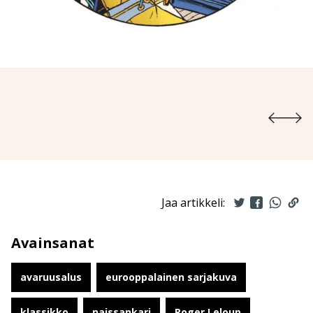
Jaa artikkeli:
Avainsanat
avaruusalus
eurooppalainen sarjakuva
klassikko
naissankari
Roger Leloup