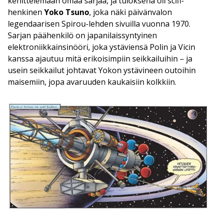
kehittelemään omaa sarjaa, ja tuloksena oli scifi-
henkinen
Yoko Tsuno
, joka näki päivänvalon
legendaarisen Spirou-lehden sivuilla vuonna 1970.
Sarjan päähenkilö on japanilaissyntyinen
elektroniikkainsinööri, joka ystäviensä Polin ja Vicin
kanssa ajautuu mitä erikoisimpiin seikkailuihin – ja
usein seikkailut johtavat Yokon ystävineen outoihin
maisemiin, jopa avaruuden kaukaisiin kolkkiin.