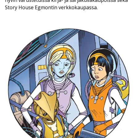
hyvin varustetuissa kirja- ja sarjakuvakaupoissa sekä
Story House Egmontin verkkokaupassa.