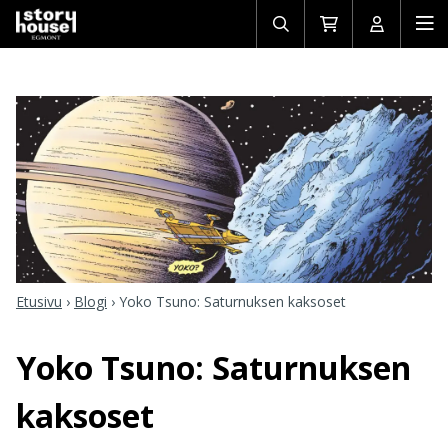
Avaa/sulje
Siirry
Avaa/sulj
Ava
haku
ostoskoriin
käyttäjän
mob
Etusivu
›
Blogi
›
Yoko Tsuno: Saturnuksen kaksoset
Yoko Tsuno: Saturnuksen
kaksoset