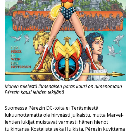
Monen mielestä Ihmenaisen paras kausi on nimenomaan
Pérezin kausi lehden tekijänä
Suomessa Pérezin DC-töitä ei Teräsmiestä
lukuunottamatta ole hirveästi julkaistu, mutta Marvel-
lehtien lukijat muistavat varmasti hänen hienot
tulkintansa Kostajista sekä Hulkista. Pérezin kuvittama