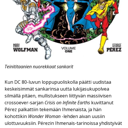
Teinititaanien nuorekkaat sankarit
Kun DC 80-luvun loppupuoliskolla päätti uudistaa
keskeisimmät sankarinsa uutta lukijasukupolvea
silmällä pitäen, mullistukseen liittyvän massiivisen
crossoever-sarjan
Crisis on Infinite Earths
kuvittanut
Pérez palkattiin tekemään Ihmenaista, ja hän
kohottikin
Wonder Woman
-lehden aivan uusiin
ulottuvuuksiin. Pérezin Ihmenais-tarinoissa yhdistyivät