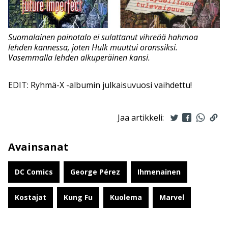
Suomalainen painotalo ei sulattanut vihreää hahmoa
lehden kannessa, joten Hulk muuttui oranssiksi.
Vasemmalla lehden alkuperäinen kansi.
EDIT: Ryhmä-X -albumin julkaisuvuosi vaihdettu!
Jaa artikkeli:
Avainsanat
DC Comics
George Pérez
Ihmenainen
Kostajat
Kung Fu
Kuolema
Marvel