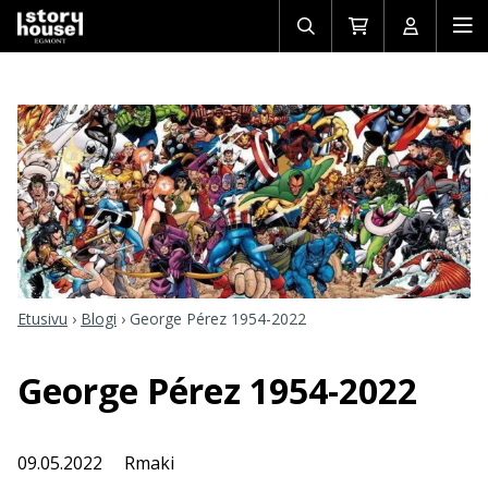
Avaa/sulje
Siirry
Avaa/sulj
Ava
haku
ostoskoriin
käyttäjän
mob
Etusivu
›
Blogi
›
George Pérez 1954-2022
George Pérez 1954-2022
09.05.2022
Rmaki