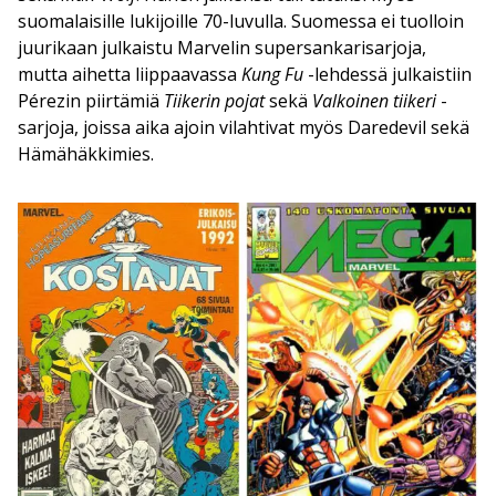
suomalaisille lukijoille 70-luvulla. Suomessa ei tuolloin
juurikaan julkaistu Marvelin supersankarisarjoja,
mutta aihetta liippaavassa
Kung Fu
-lehdessä julkaistiin
Pérezin piirtämiä
Tiikerin pojat
sekä
Valkoinen tiikeri
-
sarjoja, joissa aika ajoin vilahtivat myös Daredevil sekä
Hämähäkkimies.