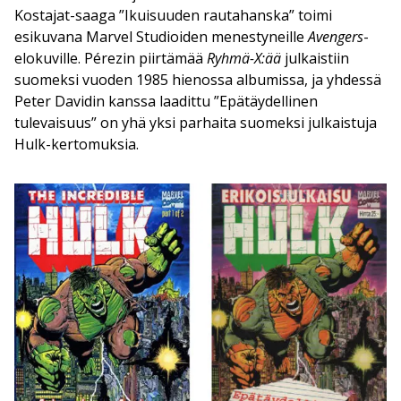
Kostajat-saaga ”Ikuisuuden rautahanska” toimi
esikuvana Marvel Studioiden menestyneille
Avengers
-
elokuville. Pérezin piirtämää
Ryhmä-X:ää
julkaistiin
suomeksi vuoden 1985 hienossa albumissa, ja yhdessä
Peter Davidin kanssa laadittu ”Epätäydellinen
tulevaisuus” on yhä yksi parhaita suomeksi julkaistuja
Hulk-kertomuksia.