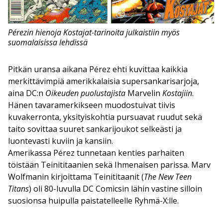
Pérezin hienoja Kostajat-tarinoita julkaistiin myös
suomalaisissa lehdissä
Pitkän uransa aikana Pérez ehti kuvittaa kaikkia
merkittävimpiä amerikkalaisia supersankarisarjoja,
aina DC:n
Oikeuden puolustajista
Marvelin
Kostajiin
.
Hänen tavaramerkikseen muodostuivat tiivis
kuvakerronta, yksityiskohtia pursuavat ruudut sekä
taito sovittaa suuret sankarijoukot selkeästi ja
luontevasti kuviin ja kansiin.
Amerikassa Pérez tunnetaan kenties parhaiten
töistään Teinititaanien sekä Ihmenaisen parissa. Marv
Wolfmanin kirjoittama Teinititaanit (
The New Teen
Titans
) oli 80-luvulla DC Comicsin lähin vastine silloin
suosionsa huipulla paistatelleelle Ryhmä-X:lle.