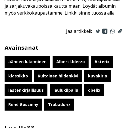
ja sarjakuvakaupoissa kautta maan. Löydät albumin
myös verkkokaupastamme. Linkki sinne tuossa alla
Jaa artikkeli:
Avainsanat
ääneen lukeminen
Albert Uderzo
Asterix
klassikko
Kultainen hiidenkivi
kuvakirja
lastenkirjallisuus
laulukilpailu
obelix
René Goscinny
Trubadurix