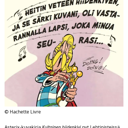
© Hachette Livre
Asterix-kuvakirja
Kultainen hiidenkivi
nyt Lehtipisteissä