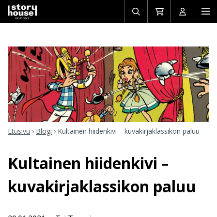
Avaa/sulje
Siirry
Avaa/sulj
Ava
haku
ostoskoriin
käyttäjän
mob
Etusivu
›
Blogi
›
Kultainen hiidenkivi – kuvakirjaklassikon paluu
Kultainen hiidenkivi –
kuvakirjaklassikon paluu