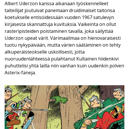
Albert Uderzon kanssa aikanaan työskennelleet
taiteilijat joutuivat panemaan druidimaiset taitonsa
koetukselle entisöidessään vuoden 1967 satulevyn
kirjasesta skannattuja kuvituksia. Vaikeinta on ollut
rasteripisteiden poistaminen tavalla, joka säilyttää
Uderzon upeat värit. Värimaailmaa on hienovaraisesti
tuotu nykypäivään, mutta värien säätäminen on tehty
alkuperäisteokselle uskollisesti, jotta
nuoruudenlähteessä pulahtanut Kultainen hiidenkivi
puhuttelisi yhtä lailla niin vanhan kuin uudenkin polven
Asterix-faneja.