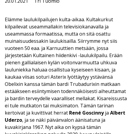
20.01.2021
Tri Tuomio
Elämme laulukilpailujen kulta-aikaa. Kultakurkut
kilpailevat useammallakin televisiokanavalla ja
useammassa formaatissa, mutta on sitä osattu
muinaisuudessakin laulukisailla. Siirrymme nyt siis
vuoteen 50 eaa. ja Karnuuttien metsään, jossa
järjestetään Kultainen hiidenkivi -laulukilpailu. Erään
pienen gallialaisen kylän voitonvarmuutta uhkuva
lauluniekka haluaa osallistua kyseiseen kisaan, ja
kaukaa viisas soturi Asterix lyöttäytyy ystävänsä
Obelixin kanssa tämän bardi Trubadurixin matkaan
estääkseen esiintymisen todennäköisesti aiheuttamat
ja bardin terveydelle vaaralliset mellakat. Kisareissusta
ei tule mutkaton tai muksimaton. Tämän tarinan
kertoivat ja kuvittivat herrat
René Goscinny
ja
Albert
Uderzo
, ja se näki päivänvalon äänisatuna ja
kuvakirjana 1967. Nyt aika on kypsä tämän