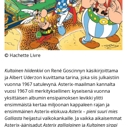
© Hachette Livre
Kultainen hiidenkivi
on René Goscinnyn käsikirjoittama
ja Albert Uderzon kuvittama tarina, joka siis julkaistiin
vuonna 1967 satulevynä. Asterix-maailman kannalta
vuosi 1967 oli merkityksellinen: kyseisenä vuonna
yksittäisen albumin ensipainoksen levikki ylitti
ensimmäistä kertaa miljoonan kappaleen rajan ja
ensimmäinen Asterix-elokuva
Asterix – pieni suuri mies
Galliasta
heijastui valkokankaille. Ja vaikka aikaisemmat
Asterix-äänisadut
Asterix gallialainen
ja
Kultainen sirppi