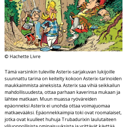
© Hachette Livre
Tämä varsinkin tuleville Asterix-sarjakuvan lukijoille
suunnattu tarina on keitelty kokoon Asterix-tarinoiden
maukkaimmista aineksista. Asterix saa vihiä seikkailun
mahdollisuudesta, ottaa parhaan kaverinsa mukaan ja
lähtee matkaan. Muun muassa ryöväreiden
epäonneksi Asterix ei unohda ottaa voimajuomaa
matkaevääksi. Epäonnekkaimpia toki ovat roomalaiset,
jotka ovat kuulleet huhuja Trubadurixin laulutaiteen
yliluonnollisista ominaisuuksista ja yrittävät käyttää