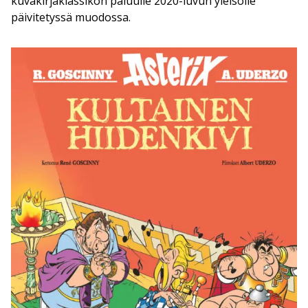
kuvakirjaklassikon paluulle 2020-luvun yleisölle
päivitetyssä muodossa.