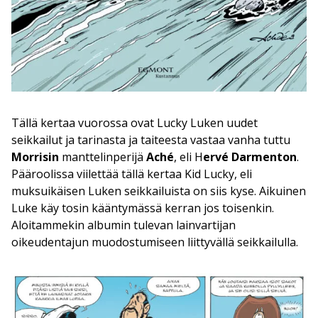
Tällä kertaa vuorossa ovat Lucky Luken uudet
seikkailut ja tarinasta ja taiteesta vastaa vanha tuttu
Morrisin
manttelinperijä
Aché
, eli H
ervé Darmenton
.
Pääroolissa viilettää tällä kertaa Kid Lucky, eli
muksuikäisen Luken seikkailuista on siis kyse. Aikuinen
Luke käy tosin kääntymässä kerran jos toisenkin.
Aloitammekin albumin tulevan lainvartijan
oikeudentajun muodostumiseen liittyvällä seikkailulla.