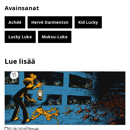
Avainsanat
Achdé
Hervé Darmenton
Kid Lucky
Lucky Luke
Muksu-Luke
Lue lisää
07.08.2026
Rmaki