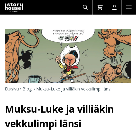
Avaa/sulje
Siirry
Avaa/sulj
Ava
haku
ostoskoriin
käyttäjän
mob
Etusivu
›
Blogi
›
Muksu-Luke ja villiäkin vekkulimpi länsi
Muksu-Luke ja villiäkin
vekkulimpi länsi