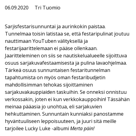
06.09.2020
Tri Tuomio
Sarjisfestarisunnuntai ja aurinkokin paistaa.
Tunnelmaa toisin latistaa se, että festaripulinat joutuu
nauttimaan YouTuben välityksellä ja
festarijaarittelemaan ei pääse ollenkaan.
Jaaritteleminen on siis se nautiskelualueelle sijoittuva
osuus sarjakuvafestaamisesta ja pulina lavaohjelmaa.
Tärkeä osuus sunnuntaisen festaritunnelman
tapahtumista on myös oman festaribudjetin
mahdollisimman tehokas sijoittaminen
sarjakuvakauppiaiden taskuihin. Se onneksi onnistuu
verkossakin, joten ei kun verkkokauppoihin! Tässähän
meinaa pääasia jo unohtua, eli sarjakuvien
hehkuttaminen. Sunnuntain kunniaksi panostamme
hyväntuuliseen leppoisuuteen, ja juuri sitä meille
tarjoilee Lucky Luke -albumi
Merta päin!