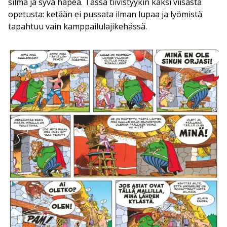
silmä ja syvä häpeä. Tässä tiivistyykin kaksi viisasta
opetusta: ketään ei pussata ilman lupaa ja lyömistä
tapahtuu vain kamppailulajikehässä.