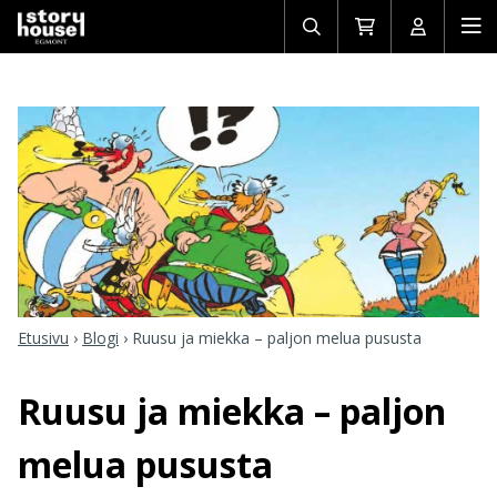
Avaa/sulje
Siirry
Avaa/sulj
Ava
haku
ostoskoriin
käyttäjän
mob
Etusivu
›
Blogi
›
Ruusu ja miekka – paljon melua pususta
Ruusu ja miekka – paljon
melua pususta