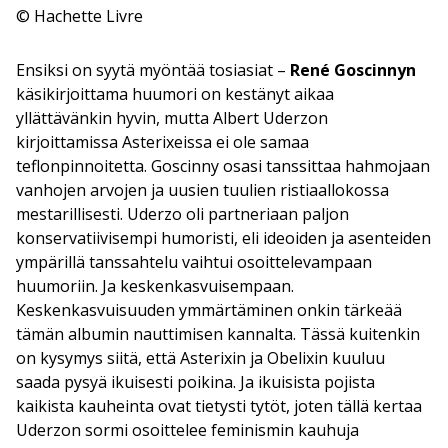
© Hachette Livre
Ensiksi on syytä myöntää tosiasiat –
René Goscinnyn
käsikirjoittama huumori on kestänyt aikaa
yllättävänkin hyvin, mutta Albert Uderzon
kirjoittamissa Asterixeissa ei ole samaa
teflonpinnoitetta. Goscinny osasi tanssittaa hahmojaan
vanhojen arvojen ja uusien tuulien ristiaallokossa
mestarillisesti. Uderzo oli partneriaan paljon
konservatiivisempi humoristi, eli ideoiden ja asenteiden
ympärillä tanssahtelu vaihtui osoittelevampaan
huumoriin. Ja keskenkasvuisempaan.
Keskenkasvuisuuden ymmärtäminen onkin tärkeää
tämän albumin nauttimisen kannalta. Tässä kuitenkin
on kysymys siitä, että Asterixin ja Obelixin kuuluu
saada pysyä ikuisesti poikina. Ja ikuisista pojista
kaikista kauheinta ovat tietysti tytöt, joten tällä kertaa
Uderzon sormi osoittelee feminismin kauhuja