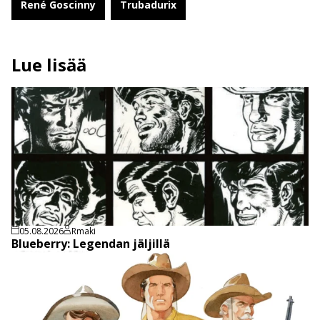
René Goscinny
Trubadurix
Lue lisää
05.08.2026
Rmaki
Blueberry: Legendan jäljillä