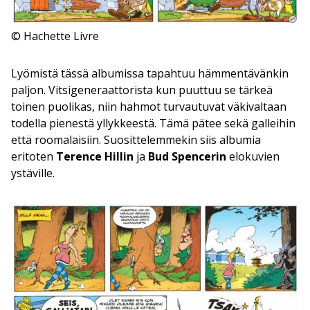
© Hachette Livre
Lyömistä tässä albumissa tapahtuu hämmentävänkin
paljon. Vitsigeneraattorista kun puuttuu se tärkeä
toinen puolikas, niin hahmot turvautuvat väkivaltaan
todella pienestä yllykkeestä. Tämä pätee sekä galleihin
että roomalaisiin. Suosittelemmekin siis albumia
eritoten
Terence
Hillin
ja
Bud Spencerin
elokuvien
ystäville.