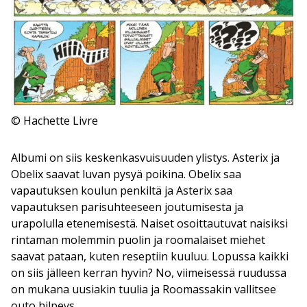
© Hachette Livre
Albumi on siis keskenkasvuisuuden ylistys. Asterix ja
Obelix saavat luvan pysyä poikina. Obelix saa
vapautuksen koulun penkiltä ja Asterix saa
vapautuksen parisuhteeseen joutumisesta ja
urapolulla etenemisestä. Naiset osoittautuvat naisiksi
rintaman molemmin puolin ja roomalaiset miehet
saavat pataan, kuten reseptiin kuuluu. Lopussa kaikki
on siis jälleen kerran hyvin? No, viimeisessä ruudussa
on mukana uusiakin tuulia ja Roomassakin vallitsee
outo hilpeys.