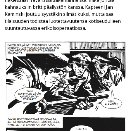
hakiessaan revanssia sakemanneista, mikä johtaa
kahnauksiin brittipäällystön kanssa. Kapteeni Jan
Kaminski joutuu syystäkin silmätikuksi, mutta saa
tilaisuuden todistaa luotettavuutensa kotiseudulleen
suuntautuvassa erikoisoperaatiossa.