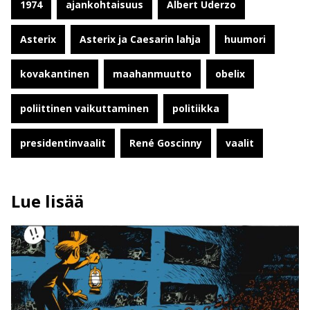
1974
ajankohtaisuus
Albert Uderzo
Asterix
Asterix ja Caesarin lahja
huumori
kovakantinen
maahanmuutto
obelix
poliittinen vaikuttaminen
politiikka
presidentinvaalit
René Goscinny
vaalit
Lue lisää