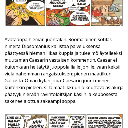
Avataanpa hieman juontakin. Roomalainen sotilas
nimeltä Dipsomanius kallistaa palveluksensa
päättyessä hieman liikaa kuppia ja tulee möläytelleeksi
muutaman Caesarin vastaisen kommentin. Caesar ei
kuitenkaan heitätytä juoppolallia leijonille, vaan keksii
vielä pahemman rangaistuksen: pienen maatilkun
Galliasta. Oman kylän jopa. Caesarin juoni menee
kuitenkin pieleen, sillä maatilkkuun oikeuttava asiakirja
päätyykin erään ravintoloitsijan käsiin ja kepposesta
sakenee aiottua sakeampi soppa.