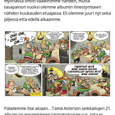
myöhässä omiin vaaleihimme nähden, mutta
tasapainon vuoksi olemme albumin ilmestymiseen
nähden kuukauden etuajassa. Eli olemme juuri nyt sekä
jäljessä että edellä aikaamme.
Palailemme itse asiaan… Tämä Asterixin seikkailujen 21.
albumi on ensimmäinen tarinakokonaisuus, joka ei