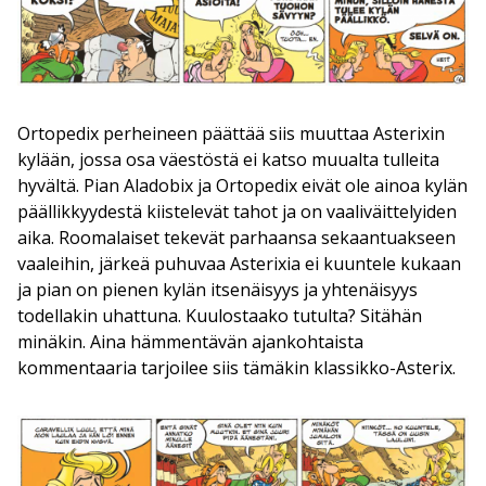
Ortopedix perheineen päättää siis muuttaa Asterixin
kylään, jossa osa väestöstä ei katso muualta tulleita
hyvältä. Pian Aladobix ja Ortopedix eivät ole ainoa kylän
päällikkyydestä kiistelevät tahot ja on vaaliväittelyiden
aika. Roomalaiset tekevät parhaansa sekaantuakseen
vaaleihin, järkeä puhuvaa Asterixia ei kuuntele kukaan
ja pian on pienen kylän itsenäisyys ja yhtenäisyys
todellakin uhattuna. Kuulostaako tutulta? Sitähän
minäkin. Aina hämmentävän ajankohtaista
kommentaaria tarjoilee siis tämäkin klassikko-Asterix.