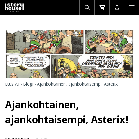
Avaa/sulje
Siirry
Avaa/sulj
Ava
haku
ostoskoriin
käyttäjän
mob
Etusivu
›
Blogi
›
Ajankohtainen, ajankohtaisempi, Asterix!
Ajankohtainen,
ajankohtaisempi, Asterix!