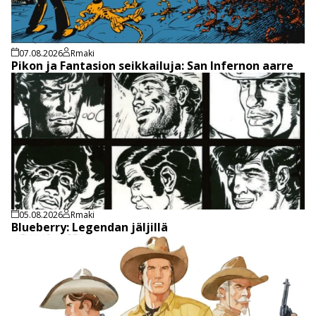
07.08.2026
Rmaki
Pikon ja Fantasion seikkailuja: San Infernon aarre
05.08.2026
Rmaki
Blueberry: Legendan jäljillä