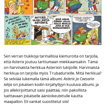
Sen verran tiukkoja tarinallisia kiemuroita on tarjolla,
että Asterix joutuu tarttumaan miekkaansakin. Tämä
on harvinaista herkkua Asterixin lukijoille. Harvinaista
herkkua on tarjolla myös Trubadurixille. Mitä herkkua?
Se selviää lukemalla tämä albumi.
Asterix ja Caesarin
lahja
on jokaisen kodin kirjahyllyyn kuuluva albumi, ja
jos allekirjoittanut saisi päättää, niin pakollista
luettavaan jokaiselle äänioikeutetulle kautta
maapallon. Eli vankat suosittelut siis!