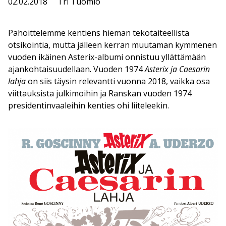
02.02.2018
Tri Tuomio
Pahoittelemme kentiens hieman tekotaiteellista
otsikointia, mutta jälleen kerran muutaman kymmenen
vuoden ikäinen Asterix-albumi onnistuu yllättämään
ajankohtaisuudellaan. Vuoden 1974
Asterix ja Caesarin
lahja
on siis täysin relevantti vuonna 2018, vaikka osa
viittauksista julkimoihin ja Ranskan vuoden 1974
presidentinvaaleihin kenties ohi liiteleekin.