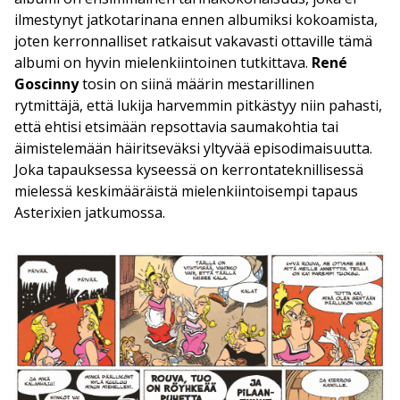
ilmestynyt jatkotarinana ennen albumiksi kokoamista,
joten kerronnalliset ratkaisut vakavasti ottaville tämä
albumi on hyvin mielenkiintoinen tutkittava.
René
Goscinny
tosin on siinä määrin mestarillinen
rytmittäjä, että lukija harvemmin pitkästyy niin pahasti,
että ehtisi etsimään repsottavia saumakohtia tai
äimistelemään häiritseväksi yltyvää episodimaisuutta.
Joka tapauksessa kyseessä on kerrontateknillisessä
mielessä keskimääräistä mielenkiintoisempi tapaus
Asterixien jatkumossa.