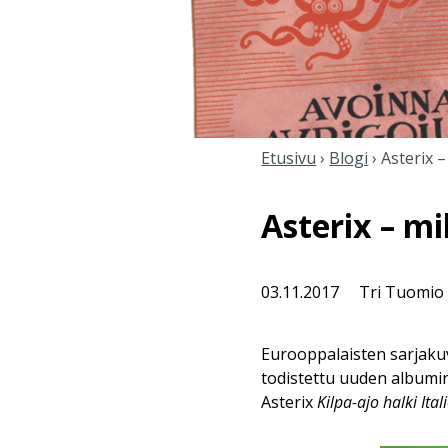
Etusivu
›
Blogi
›
Asterix –
Asterix – mi
03.11.2017
Tri Tuomio
Eurooppalaisten sarjakuv
todistettu uuden albumin
Asterix
Kilpa-ajo halki Ital