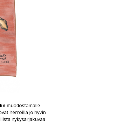
din
muodostamalle
vat herroilla jo hyvin
ellista nykysarjakuvaa