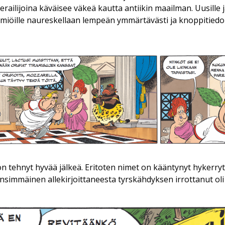
erailijoina käväisee väkeä kautta antiikin maailman. Uusille 
ilmiöille naureskellaan lempeän ymmärtävästi ja knoppitiedon
n tehnyt hyvää jälkeä. Eritoten nimet on kääntynyt hykerryt
Ensimmäinen allekirjoittaneesta tyrskähdyksen irrottanut o