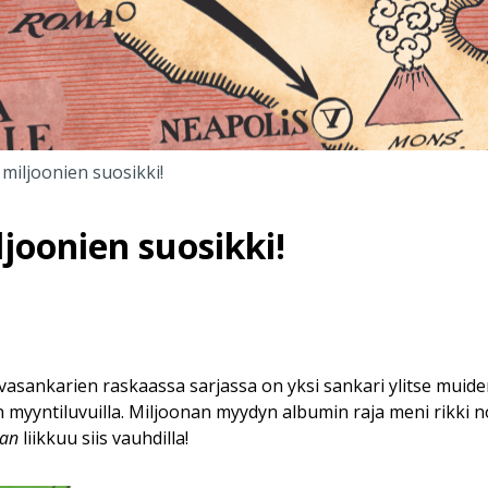
 miljoonien suosikki!
ljoonien suosikki!
asankarien raskaassa sarjassa on yksi sankari ylitse muiden,
 myyntiluvuilla. Miljoonan myydyn albumin raja meni rikki n
ian
liikkuu siis vauhdilla!