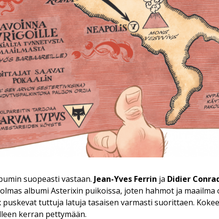
albumin suopeasti vastaan.
Jean-Yves Ferrin
ja
Didier Conra
 kolmas albumi Asterixin puikoissa, joten hahmot ja maailma o
ix puskevat tuttuja latuja tasaisen varmasti suorittaen. Koke
älleen kerran pettymään.