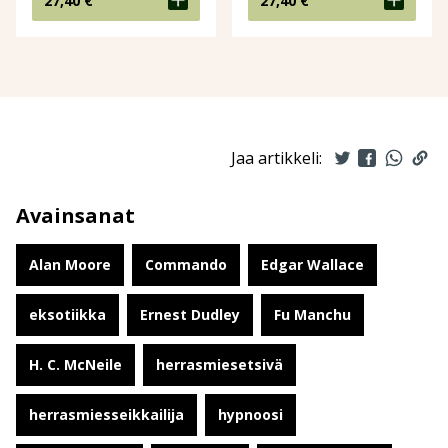
27,40
€
27,40
€
Jaa artikkeli:
Avainsanat
Alan Moore
Commando
Edgar Wallace
eksotiikka
Ernest Dudley
Fu Manchu
H. C. McNeile
herrasmiesetsivä
herrasmiesseikkailija
hypnoosi