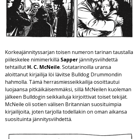
Korkeajännityssarjan toisen numeron tarinan taustalla
piileskelee nimimerkillä
Sapper
jännitysviihdettä
tehtaillut
H. C. McNeile
. Sotatarinoilla uransa
aloittanut kirjailija löi lävitse Bulldog Drummondin
hahmolla. Tämä herrasmiesseikkailija osoittautui
luojaansa pitkäikäisemmäksi, sillä McNeilen kuoleman
jälkeen Bulldogin seikkailuja kirjoittivat toiset tekijät.
McNeile oli sotien välisen Britannian suosituimpia
kirjailijoita, joten tarjolla todellakin on oman aikansa
suosituinta jännitysviihdettä.