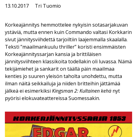
13.10.2017
Tri Tuomio
Korkeajännitys hemmottelee nykyisin sotasarjakuvan
ystäviä, mutta ennen kuin Commando valtasi Korkkarin
sivut jännitysviihdettä tarjoiltiin laajemmalla skaalalla.
Teksti ”maailmankuulu thriller” koristi ensimmäisten
Korkeajännityssarjan kansia ja brittiläisen
jännitysviihteen klassikoita todellakin oli luvassa. Nämä
tekijämiehet ja sankarit on täällä päin maailmaa
kenties jo suuren yleisön taholta unohdettu, mutta
ilman näitä seikkailuja ja niiden britteihin jättämää
jälkeä ei esimerkiksi
Kingsman 2: Kultainen kehä
nyt
pyörisi elokuvateattereissa Suomessakin.