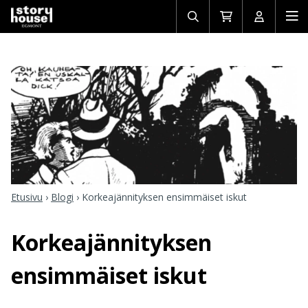
Avaa/sulje
Siirry
Avaa/sulj
Ava
haku
ostoskoriin
käyttäjän
mob
Etusivu
›
Blogi
›
Korkeajännityksen ensimmäiset iskut
Korkeajännityksen
ensimmäiset iskut