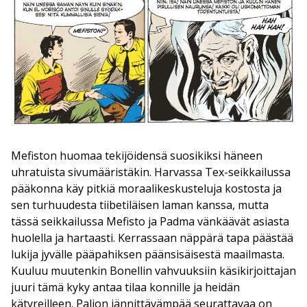
Mefiston huomaa tekijöidensä suosikiksi häneen
uhratuista sivumääristäkin. Harvassa Tex-seikkailussa
pääkonna käy pitkiä moraalikeskusteluja kostosta ja
sen turhuudesta tiibetiläisen laman kanssa, mutta
tässä seikkailussa Mefisto ja Padma vänkäävät asiasta
huolella ja hartaasti. Kerrassaan näppärä tapa päästää
lukija jyvälle pääpahiksen päänsisäisestä maailmasta.
Kuuluu muutenkin Bonellin vahvuuksiin käsikirjoittajan
juuri tämä kyky antaa tilaa konnille ja heidän
kätyreilleen. Paljon jännittävämpää seurattavaa on