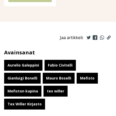
Jaa artikkeli:
Avainsanat
Aurelio Galeppini
Fabio Civitelli
Gianluigi Bonelli
Mauro Boselli
Mefisto
Mefiston kapina
tex willer
Tex Willer Kirjasto