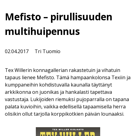
Mefisto – pirullisuuden
multihuipennus
02.04.2017
Tri Tuomio
Tex Willerin konnagallerian rakastetuin ja vihatuin
tapaus lienee Mefisto. Tämä hampaankolonsa Texiin ja
kumppaneihin kohdistuvalla kaunalla täyttänyt
arkkikonna on juonikas ja hankalasti tapettava
vastustaja. Lukijoiden riemuksi pujoparralla on tapana
palata kuvioihin, vaikka edellisellä tapaamisella herra
olisikin ollut tarjolla korppikotkien päivän lounaaksi.