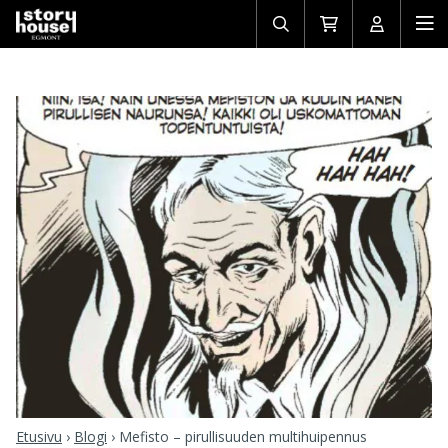
Avaa/sulje
Siirry
Avaa/sulj
Ava
haku
ostoskoriin
käyttäjän
mob
Etusivu
›
Blogi
›
Mefisto – pirullisuuden multihuipennus