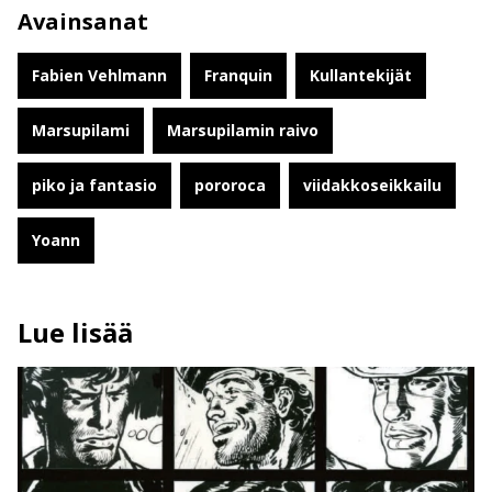
Avainsanat
Fabien Vehlmann
Franquin
Kullantekijät
Marsupilami
Marsupilamin raivo
piko ja fantasio
pororoca
viidakkoseikkailu
Yoann
Lue lisää