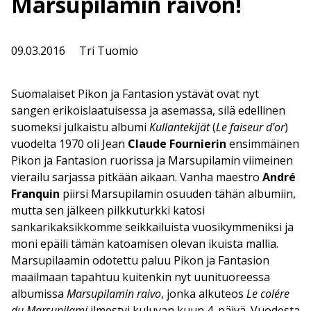
Marsupilamin raivon!
09.03.2016
Tri Tuomio
Suomalaiset Pikon ja Fantasion ystävät ovat nyt
sangen erikoislaatuisessa ja asemassa, silä edellinen
suomeksi julkaistu albumi
Kullantekijät
(
Le faiseur d’or
)
vuodelta 1970 oli Jean
Claude Fournierin
ensimmäinen
Pikon ja Fantasion ruorissa ja Marsupilamin viimeinen
vierailu sarjassa pitkään aikaan. Vanha maestro
André
Franquin
piirsi Marsupilamin osuuden tähän albumiin,
mutta sen jälkeen pilkkuturkki katosi
sankarikaksikkomme seikkailuista vuosikymmeniksi ja
moni epäili tämän katoamisen olevan ikuista mallia.
Marsupilaamin odotettu paluu Pikon ja Fantasion
maailmaan tapahtuu kuitenkin nyt uunituoreessa
albumissa
Marsupilamin raivo
, jonka alkuteos
Le col
ére
du Marsupilami
ilmestyi kuluvan kuun 4. päivä. Vuodesta