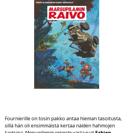
Fournierille on tosin pakko antaa hieman tasoitusta,
sillä hän oli ensimmäistä kertaa näiden hahmojen
luotsina.
Marsupilamin raivosta
vastaavat
Fabien