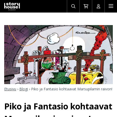
Avaa/sulje
Siirry
Avaa/sulj
Ava
haku
ostoskoriin
käyttäjän
mob
Etusivu
›
Blogi
›
Piko ja Fantasio kohtaavat Marsupilamin raivon!
Piko ja Fantasio kohtaavat