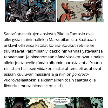
Santafion metkujen ansiosta Piko ja Fantasio ovat
allergisia maininnallekin Marsupilamista. Saatuaan
arkkivihollisensa katalat konnankoukut selville he
suuntaavat Palombian viidakkoihin vanhaa ystäväänsä
tapaamaan. Ja nimenomaan nämä viidakot ovat ainakin
allekirjoittaneelle tämän albumin parasta antia. Yoann
nimittäin hallitsee viidakon mittasuhteet, eli puut ovat
asiaan kuuluvan massiivisia ja niin on
pororoca
-
vuorovesiaaltokin. (Jälkimmäinen tosin saattaa olla
liioiteltu, mutta hieno se on silti.)