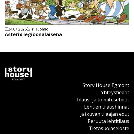
24.07.2026
Tri Tuomio
Asterix legioonalaisena
Story House Egmont
Yhteystiedot
Tilaus- ja toimitusehdot
Lehtien tilaushinnat
Jatkuvan tilaajan edut
Peruuta lehtitilaus
Tietosuojaseloste