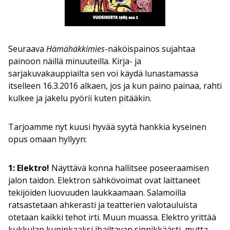
Seuraava
Hämähäkkimies
-näköispainos sujahtaa
painoon näillä minuuteilla. Kirja- ja
sarjakuvakauppiailta sen voi käydä lunastamassa
itselleen 16.3.2016 alkaen, jos ja kun paino painaa, rahti
kulkee ja jakelu pyörii kuten pitääkin.
Tarjoamme nyt kuusi hyvää syytä hankkia kyseinen
opus omaan hyllyyn:
1: Elektro!
Näyttävä konna hallitsee poseeraamisen
jalon taidon. Elektron sähkövoimat ovat laittaneet
tekijöiden luovuuden laukkaamaan. Salamoilla
ratsastetaan ahkerasti ja teatterien valotauluista
otetaan kaikki tehot irti. Muun muassa. Elektro yrittää
kukkulan kuninkaaksi ihailtavan sinnikkäästi, mutta