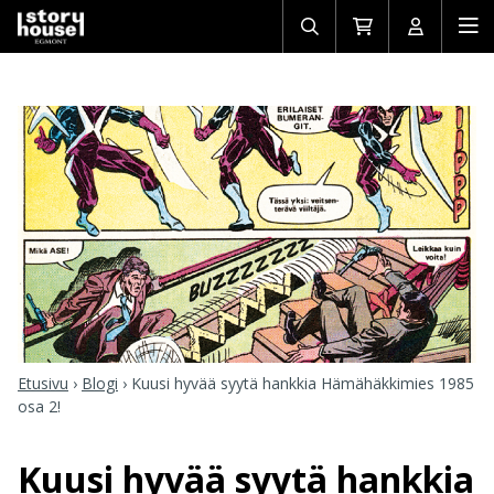
Avaa/sulje
Siirry
Avaa/sulj
Ava
haku
ostoskoriin
käyttäjän
mob
Etusivu
›
Blogi
›
Kuusi hyvää syytä hankkia Hämähäkkimies 1985
osa 2!
Kuusi hyvää syytä hankkia