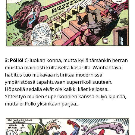
3: Pöllö!
C-luokan konna, mutta kyllä tämänkin herran
muistaa mainiosti kultaiselta kasarilta. Wanhahtava
habitus tuo mukavaa ristiriitaa modernissa
ympäristössä tapahtuvaan superrikollisuuteen.
Höpsöllä sedällä eivät ole kaikki käet kellossa…
Yhteistyö muiden superkonnien kanssa ei lyö kipinää,
mutta ei Pöllö yksinkään pärjää…