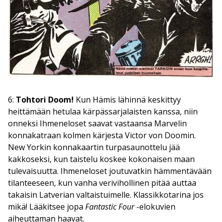
6:
Tohtori Doom!
Kun Hämis lähinnä keskittyy
heittämään hetulaa kärpässarjalaisten kanssa, niin
onneksi Ihmeneloset saavat vastaansa Marvelin
konnakatraan kolmen kärjesta Victor von Doomin.
New Yorkin konnakaartin turpasaunottelu jää
kakkoseksi, kun taistelu koskee kokonaisen maan
tulevaisuutta. Ihmeneloset joutuvatkin hämmentävään
tilanteeseen, kun vanha verivihollinen pitää auttaa
takaisin Latverian valtaistuimelle. Klassikkotarina jos
mikä! Lääkitsee jopa
Fantastic Four
-elokuvien
aiheuttaman haavat.