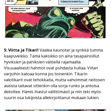
5: Viitta ja Tikari!
Vaalea kaunotar ja synkkä tumma
kaapuveikko. Tämä kaksikko on aina tasapainoillut
hyviksien ja pahiksien välisellä rajamaalla.
Visuuaalisesti hahmot ovat puhdasta kultaa. Viitan
varjoihin katoaa konna jos toinenkin. Tikarin
valotikarit ovat tehokkaita, mutta vahvimmat neitosen
aseista taitavat sittenkin olla sorja runko ja antoisa
dekoltee. Hämis ihastui välittömästi ja niin teki myös
suurin osa lukijoista allekirjoittanut mukaan lukien.