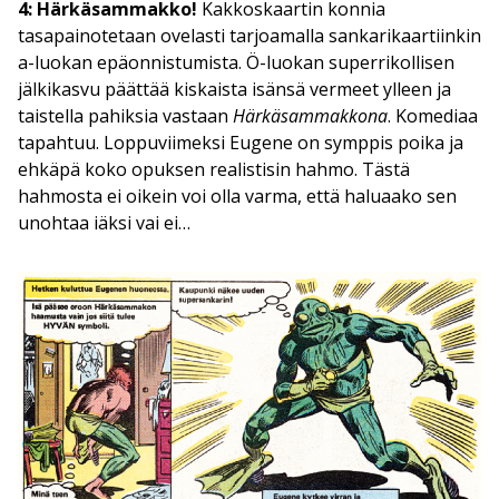
4: Härkäsammakko!
Kakkoskaartin konnia
tasapainotetaan ovelasti tarjoamalla sankarikaartiinkin
a-luokan epäonnistumista. Ö-luokan superrikollisen
jälkikasvu päättää kiskaista isänsä vermeet ylleen ja
taistella pahiksia vastaan
Härkäsammakkona
. Komediaa
tapahtuu. Loppuviimeksi Eugene on symppis poika ja
ehkäpä koko opuksen realistisin hahmo. Tästä
hahmosta ei oikein voi olla varma, että haluaako sen
unohtaa iäksi vai ei…