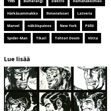
1985
Bumerangi
Elektro
Hämähäkkimies
Härkäsammakko
Ihmeneloset
Latveria
Marvel
näköispainos
New York
Pöllö
Spider-Man
Tikari
Tohtori Doom
Viitta
Lue lisää