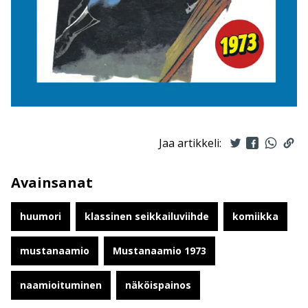
Jaa artikkeli:
Avainsanat
huumori
klassinen seikkailuviihde
komiikka
mustanaamio
Mustanaamio 1973
naamioituminen
näköispainos