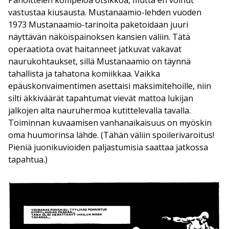
Pahoittelen kömpelöä otsikkoa, mutta en voinut
vastustaa kiusausta. Mustanaamio-lehden vuoden
1973 Mustanaamio-tarinoita paketoidaan juuri
näyttävän näköispainoksen kansien väliin. Tätä
operaatiota ovat haitanneet jatkuvat vakavat
naurukohtaukset, sillä Mustanaamio on täynnä
tahallista ja tahatona komiikkaa. Vaikka
epäuskonvaimentimen asettaisi maksimitehoille, niin
silti äkkiväärät tapahtumat vievät mattoa lukijan
jalkojen alta nauruhermoa kutittelevalla tavalla.
Toiminnan kuvaamisen vanhanaikaisuus on myöskin
oma huumorinsa lähde. (Tähän väliin spoilerivaroitus!
Pieniä juonikuvioiden paljastumisia saattaa jatkossa
tapahtua.)