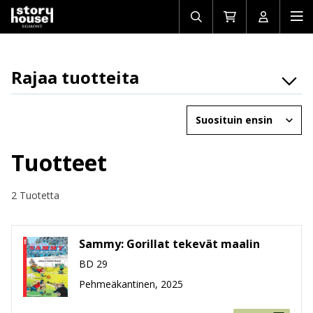
Avaa/sulje
Siirry
Avaa/sulj
Ava
haku
ostoskoriin
käyttäjän
mob
Rajaa tuotteita
Osasto
Järjestä
Brändit
Ikäryhmät
Tuotteet
Tuotemuoto
2 Tuotetta
Hinta
Sammy: Gorillat tekevät maalin
BD 29
Pehmeäkantinen, 2025