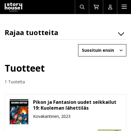
Avaa/sulje
Siirry
Avaa/sulj
Ava
haku
ostoskoriin
käyttäjän
mob
Rajaa tuotteita
Osasto
Järjestä
Brändit
Ikäryhmät
Tuotteet
Tuotemuoto
1 Tuotetta
Hinta
Pikon ja Fantasion uudet seikkailut
19: Kuoleman lähettiläs
Kovakantinen, 2023