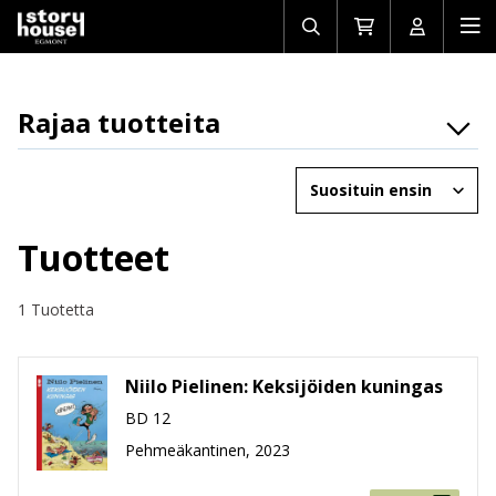
Avaa/sulje
Siirry
Avaa/sulj
Ava
haku
ostoskoriin
käyttäjän
mob
Rajaa tuotteita
Osasto
Järjestä
Brändit
Ikäryhmät
Tuotteet
Tuotemuoto
1 Tuotetta
Hinta
Niilo Pielinen: Keksijöiden kuningas
BD 12
Pehmeäkantinen, 2023