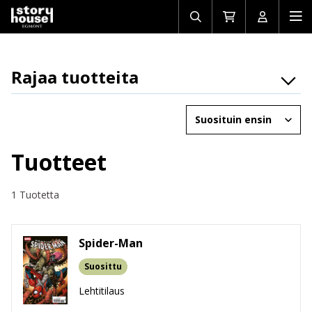
Avaa/sulje
Siirry
Avaa/sulj
Ava
haku
ostoskoriin
käyttäjän
mob
Rajaa tuotteita
Osasto
Järjestä
Brändit
Ikäryhmät
Tuotteet
Tuotemuoto
1 Tuotetta
Spider-Man
Suosittu
Lehtitilaus