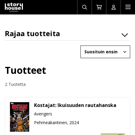
Avaa/sulje
Siirry
Avaa/sulj
Ava
haku
ostoskoriin
käyttäjän
mob
Rajaa tuotteita
Osasto
Järjestä
Brändit
Ikäryhmät
Tuotteet
Tuotemuoto
2 Tuotetta
Hinta
Kostajat: Ikuisuuden rautahanska
Avengers
Pehmeäkantinen, 2024