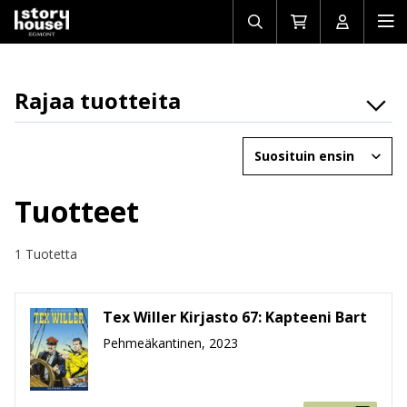
Avaa/sulje
Siirry
Avaa/sulj
Ava
haku
ostoskoriin
käyttäjän
mob
Rajaa tuotteita
Osasto
Järjestä
Brändit
Ikäryhmät
Tuotteet
Tuotemuoto
1 Tuotetta
Hinta
Tex Willer Kirjasto 67: Kapteeni Bart
Pehmeäkantinen, 2023