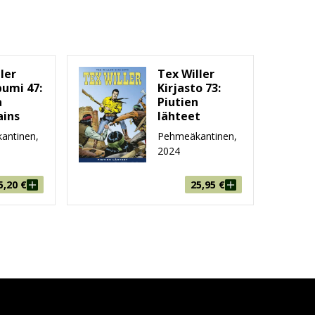
ler
Tex Willer
bumi 47:
Kirjasto 73:
a
Piutien
ins
lähteet
antinen,
Pehmeäkantinen,
2024
5,20
€
25,95
€