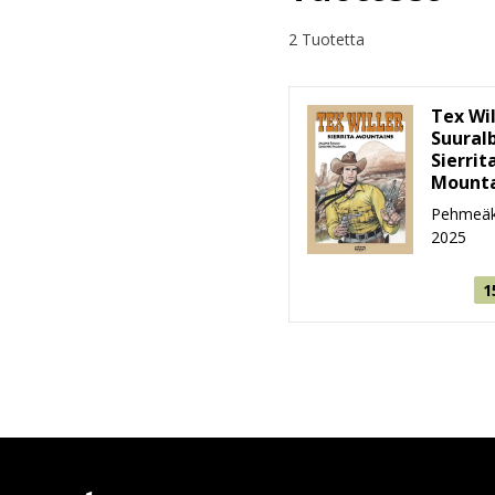
2 Tuotetta
Tex Wil
Suural
Sierrit
Mounta
Pehmeäk
2025
1