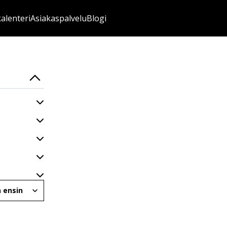
kalenteri
Asiakaspalvelu
Blogi