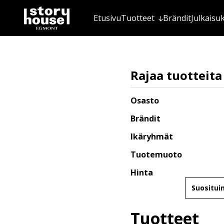
Etusivu
Tuotteet
Brändit
Julkaisu
Rajaa tuotteita
Osasto
Brändit
Ikäryhmät
Tuotemuoto
Hinta
Järjestä
Tuotteet