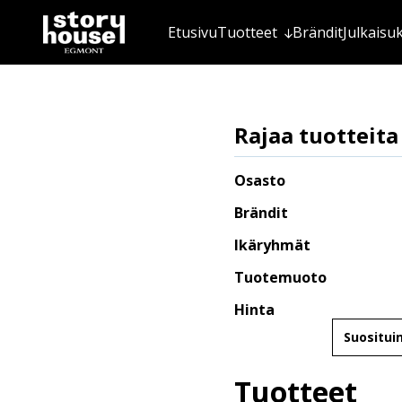
Etusivu
Tuotteet
Brändit
Julkaisu
Rajaa tuotteita
Osasto
Brändit
Ikäryhmät
Tuotemuoto
Hinta
Järjestä
Tuotteet