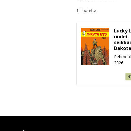
1 Tuotetta
Lucky 
uudet
seikkai
Dakota
Pehmeäk
2026
1