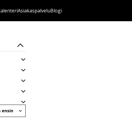
kalenteri
Asiakaspalvelu
Blogi