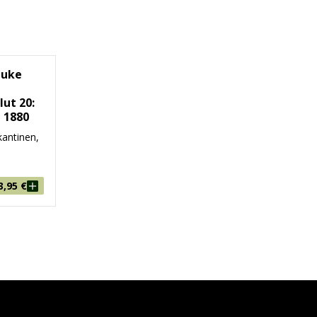
Luke
lut 20:
 1880
antinen,
3,95
€