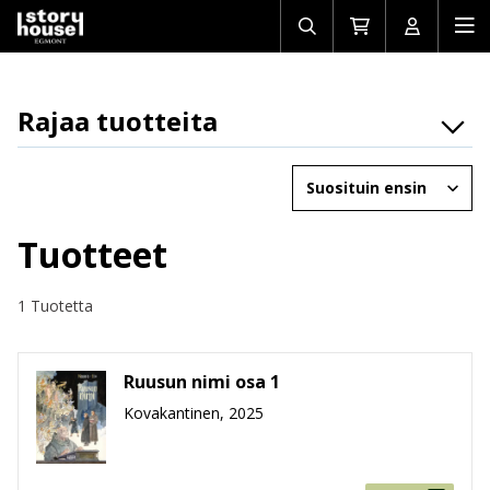
Avaa/sulje
Siirry
Avaa/sulj
Ava
haku
ostoskoriin
käyttäjän
mob
Rajaa tuotteita
Osasto
Järjestä
Brändit
Ikäryhmät
Tuotteet
Tuotemuoto
1 Tuotetta
Hinta
Ruusun nimi osa 1
Kovakantinen, 2025