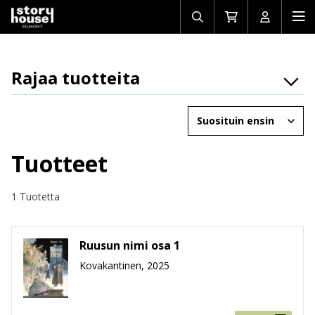
Avaa/sulje
Siirry
Avaa/sulj
Ava
haku
ostoskoriin
käyttäjän
mob
Rajaa tuotteita
Osasto
Järjestä
Brändit
Ikäryhmät
Tuotteet
Tuotemuoto
1 Tuotetta
Hinta
Ruusun nimi osa 1
Kovakantinen, 2025