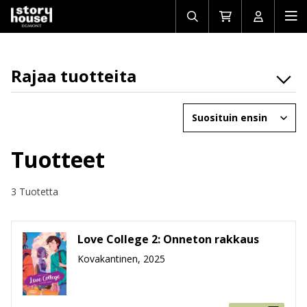
Avaa/sulje
Siirry
Avaa/sulj
Ava
haku
ostoskoriin
käyttäjän
mob
Rajaa tuotteita
Osasto
Järjestä
Brändit
Ikäryhmät
Tuotteet
Tuotemuoto
3 Tuotetta
Hinta
Love College 2: Onneton rakkaus
Kovakantinen, 2025