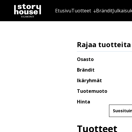
Etusivu
Tuotteet
Brändit
Julkaisu
Rajaa tuotteita
Osasto
Brändit
Ikäryhmät
Tuotemuoto
Hinta
Järjestä
Tuotteet