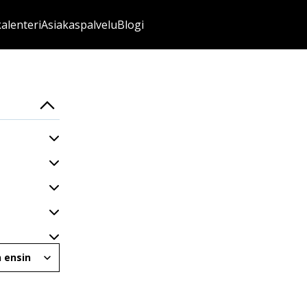
kalenteri
Asiakaspalvelu
Blogi