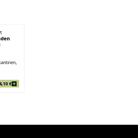
:
uden
i
antinen,
4,10
€