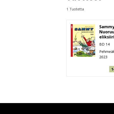
1 Tuotetta
Sammy
Nuoru
eliksiir
BD 14
Pehmeäk
2023
1