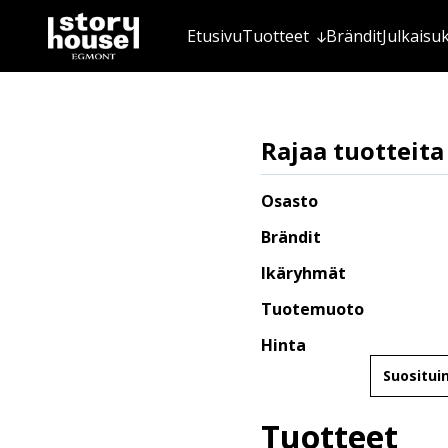
Etusivu
Tuotteet
Brändit
Julkaisu
Rajaa tuotteita
Osasto
Brändit
Ikäryhmät
Tuotemuoto
Hinta
Järjestä
Tuotteet