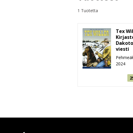
1 Tuotetta
Tex Wil
Kirjast
Dakoto
viesti
Pehmeäk
2024
2