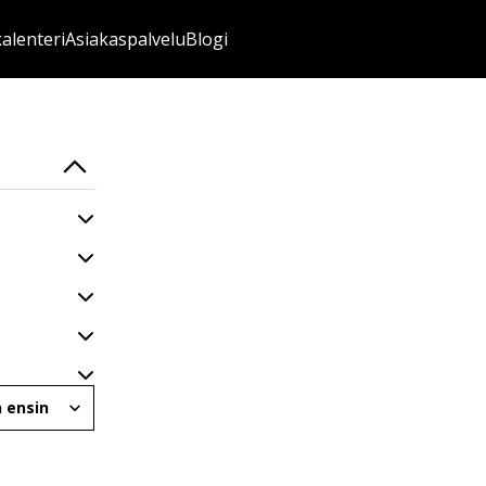
kalenteri
Asiakaspalvelu
Blogi