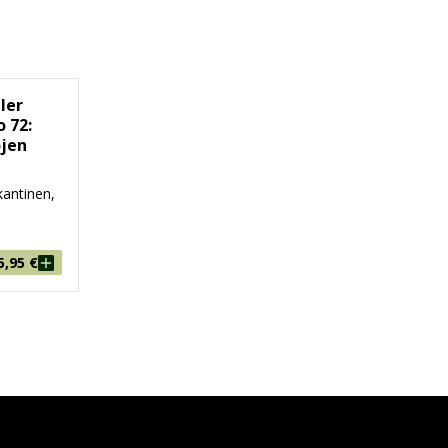
ler
o 72:
jen
antinen,
5,95
€