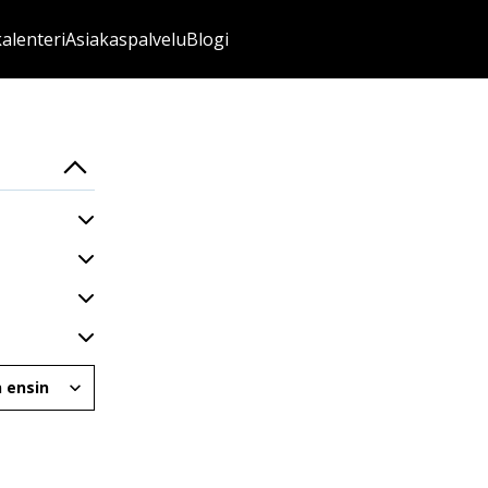
kalenteri
Asiakaspalvelu
Blogi