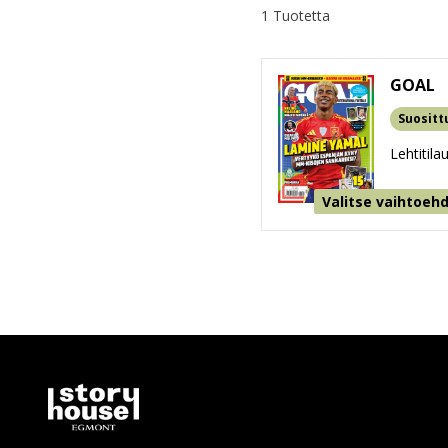
1 Tuotetta
GOAL
Suositt
Lehtitila
Valitse vaihtoeh