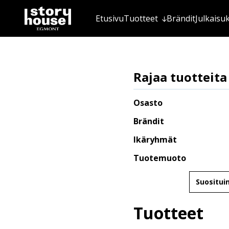
Etusivu
Tuotteet
Brändit
Julkaisu
Rajaa tuotteita
Osasto
Brändit
Ikäryhmät
Tuotemuoto
Järjestä
Tuotteet