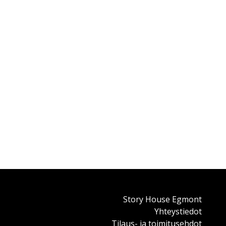
Story House Egmont
Yhteystiedot
Tilaus- ja toimitusehdot