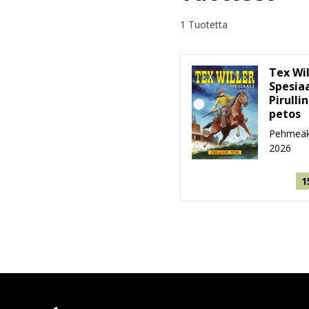
1 Tuotetta
Tex Wil
Spesiaa
Pirulli
petos
Pehmeäk
2026
1