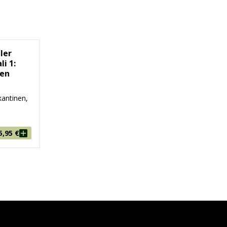
ler
li 1:
nen
antinen,
5,95
€