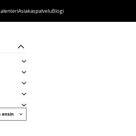
kalenteri
Asiakaspalvelu
Blogi