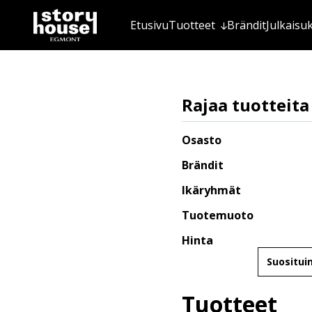
Etusivu
Tuotteet
Brändit
Julkaisu
Rajaa tuotteita
Osasto
Brändit
Ikäryhmät
Tuotemuoto
Hinta
Järjestä
Tuotteet