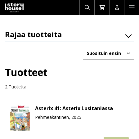
Avaa/sulje
Siirry
Avaa/sulj
Ava
haku
ostoskoriin
käyttäjän
mob
Rajaa tuotteita
Osasto
Järjestä
Brändit
Ikäryhmät
Tuotteet
Tuotemuoto
2 Tuotetta
Hinta
Asterix 41: Asterix Lusitaniassa
Pehmeäkantinen, 2025