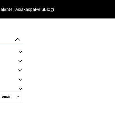
kalenteri
Asiakaspalvelu
Blogi