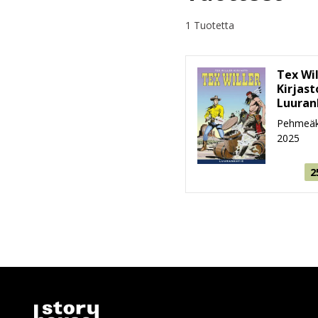
1 Tuotetta
Tex Wil
Kirjast
Luuran
Pehmeäk
2025
2