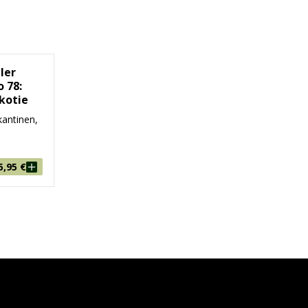
ler
o 78:
kotie
antinen,
5,95
€