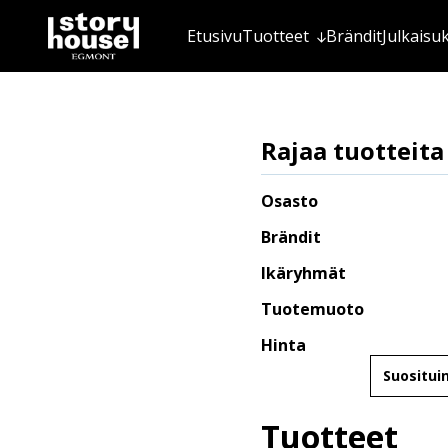
Etusivu
Tuotteet
Brändit
Julkaisu
Rajaa tuotteita
Osasto
Brändit
Ikäryhmät
Tuotemuoto
Hinta
Järjestä
Tuotteet