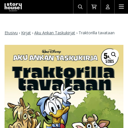
Avaa/sulje
Siirry
Avaa/sulj
Ava
haku
ostoskoriin
käyttäjän
mob
Etusivu
›
Kirjat
›
Aku Ankan Taskukirjat
›
Traktorilla tavataan