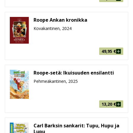
Roope Ankan kronikka
Kovakantinen, 2024
49,95
€
Roope-setä: Ikuisuuden ensilantti
Pehmeäkantinen, 2025
13,20
€
Carl Barksin sankarit: Tupu, Hupu ja
Lupu