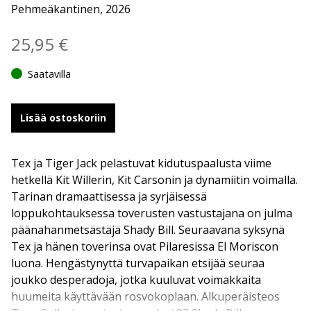
Pehmeäkantinen, 2026
25,95
€
Saatavilla
Lisää ostoskoriin
Tex ja Tiger Jack pelastuvat kidutuspaalusta viime
hetkellä Kit Willerin, Kit Carsonin ja dynamiitin voimalla.
Tarinan dramaattisessa ja syrjäisessä
loppukohtauksessa toverusten vastustajana on julma
päänahanmetsästäjä Shady Bill. Seuraavana syksynä
Tex ja hänen toverinsa ovat Pilaresissa El Moriscon
luona. Hengästynyttä turvapaikan etsijää seuraa
joukko desperadoja, jotka kuuluvat voimakkaita
huumeita käyttävään rosvokoplaan. Alkuperäisteos