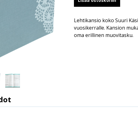
Lisää ostoskoriin
Lehtikansio koko Suuri Käs
vuosikerralle. Kansion muka
oma erillinen muovitasku.
dot
6430056382043
25.5 %
250 mm * 316 mm * 80 mm