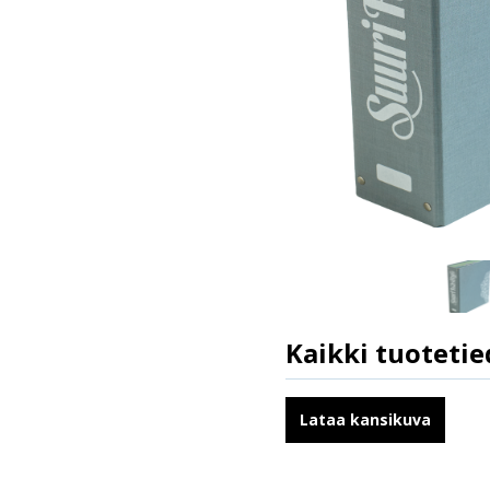
Kaikki tuotetie
ISBN
ALV
Lataa kansikuva
Koko
leveys x korkeus x paksuus