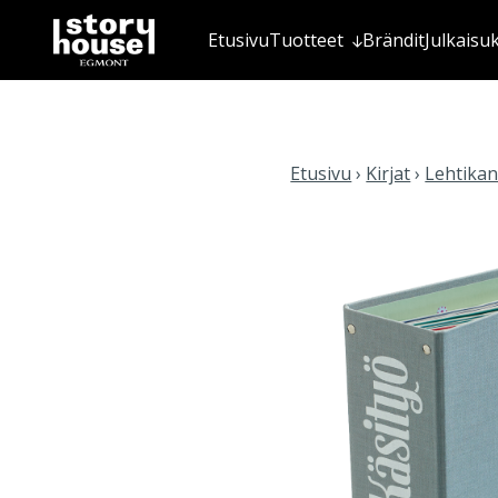
Etusivu
Tuotteet
Brändit
Julkaisu
Etusivu
›
Kirjat
›
Lehtikan