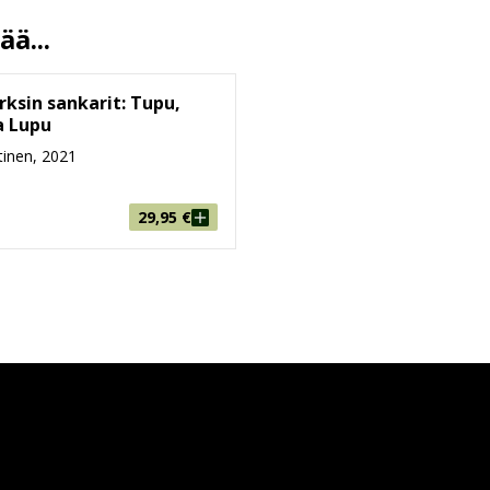
455g
ä...
9-99
Sanoma Media Finland
rksin sankarit: Tupu,
a Lupu
inen, 2021
29,95
€