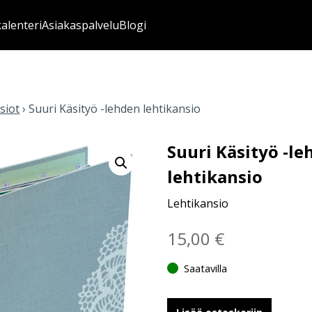
kalenteri
Asiakaspalvelu
Blogi
siot
›
Suuri Käsityö -lehden lehtikansio
Suuri Käsityö -l
lehtikansio
Lehtikansio
15,00
€
Saatavilla