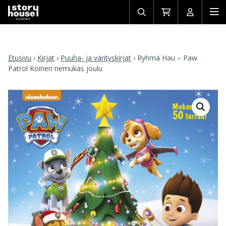
Avaa/sulje
Siirry
Avaa/sulj
Ava
haku
ostoskoriin
käyttäjän
mob
Etusivu
›
Kirjat
›
Puuha- ja värityskirjat
›
Ryhmä Hau – Paw
Patrol Koirien riemukas joulu