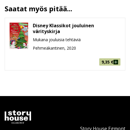
Sivumäärä
48
Saatat myös pitää...
Koko
209 mm * 296 mm * 8 mm
leveys x korkeus x paksuus
Paino
140g
Disney Klassikot jouluinen
värityskirja
Ikäryhmä
3-5
Mukana jouluisia tehtäviä
Pehmeäkantinen, 2020
9,35
€
Story House Egmont