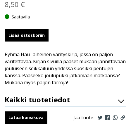
8,50
€
Saatavilla
Lisää ostoskoriin
Ryhmä Hau -aiheinen värityskirja, jossa on paljon
väritettävää. Kirjan sivuilla pääset mukaan jännittävään
jouluiseen seikkailuun yhdessä suosikki pentujen
kanssa. Pääseekö joulupukki jatkamaan matkaansa?
Mukana myös paljon tarroja!
Kaikki tuotetiedot
ISBN
9789523342279
Ilmestymispäivä
1.8.2019
Jaa tuote:
Lataa kansikuva
ALV
13.5 %