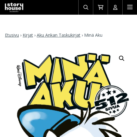
Avaa/sulje
Siirry
Avaa/sulj
Ava
haku
ostoskoriin
käyttäjän
mob
Etusivu
›
Kirjat
›
Aku Ankan Taskukirjat
›
Minä Aku