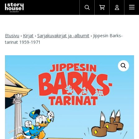
Avaa/sulje
Siirry
Avaa/sulj
Ava
haku
ostoskoriin
käyttäjän
mob
Etusivu
›
Kirjat
›
Sarjakuvakirjat ja -albumit
›
Jippesin Barks-
tarinat 1959-1971