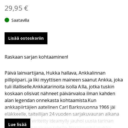
29,95
€
Saatavilla
Lisää ostoskoriin
Raskaan sarjan kohtaaminen!
Päivä lainvartijana, Hukka hallava, Ankkalinnan
pillipiipari...ja liki myyttisen maineen saanut Ankka, joka
tuli illalliselle.Ankkatarinoita isolla A:lla, jotka tuskin
koskaan olisivat nähneet päivänvaloa ilman kahden
alan legendan onnekasta kohtaamista.Kun
ankkapiirtäjien aatelinen Carl Barksvuonna 1966 jäi
eläkkeelle, taiteilijan 24 vuoden sarjakuvauran aikana
huippuunsa viritetty ideamylly jauhoi uusia tarinan
Lue lisää
aiheita vielä tasaiseen tahtiin. Niistä syntyi joukko