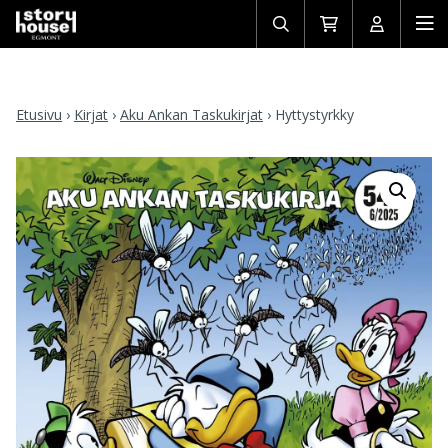
Avaa/sulje
Siirry
Avaa/sulj
Ava
haku
ostoskoriin
käyttäjän
mob
Etusivu
›
Kirjat
›
Aku Ankan Taskukirjat
›
Hyttystyrkky