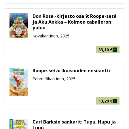
Don Rosa -kirjasto osa 9: Roope-setä
ja Aku Ankka – Kolmen caballeron
paluu
Kovakantinen, 2025
33,10
€
Roope-setä: Ikuisuuden ensilantti
Pehmeäkantinen, 2025
13,20
€
Carl Barksin sankarit: Tupu, Hupu ja
Lupu