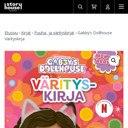
Avaa/sulje
Siirry
Avaa/sulj
Ava
haku
ostoskoriin
käyttäjän
mob
Etusivu
›
Kirjat
›
Puuha- ja värityskirjat
›
Gabby’s Dollhouse
Värityskirja