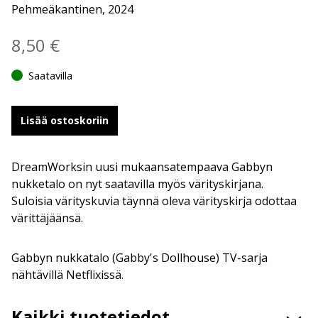
Pehmeäkantinen, 2024
8,50
€
Saatavilla
Lisää ostoskoriin
DreamWorksin uusi mukaansatempaava Gabbyn
nukketalo on nyt saatavilla myös värityskirjana.
Suloisia värityskuvia täynnä oleva värityskirja odottaa
värittäjäänsä.
Gabbyn nukkatalo (Gabby's Dollhouse) TV-sarja
nähtävillä Netflixissä.
Kaikki tuotetiedot