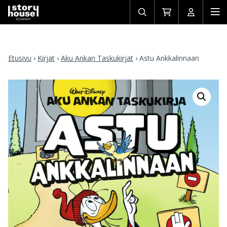
Avaa/sulje
Siirry
Avaa/sulj
Ava
haku
ostoskoriin
käyttäjän
mob
Etusivu
›
Kirjat
›
Aku Ankan Taskukirjat
›
Astu Ankkalinnaan