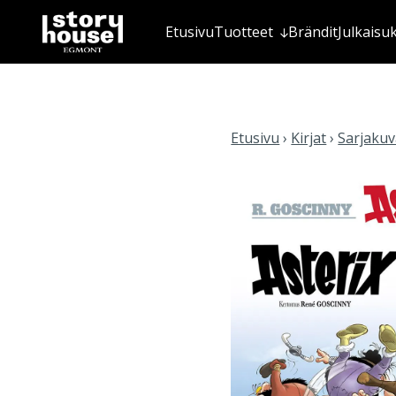
Etusivu
Tuotteet
Brändit
Julkaisu
Etusivu
›
Kirjat
›
Sarjakuva