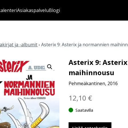
kalenteri
Asiakaspalvelu
Blogi
kirjat ja -albumit
›
Asterix 9: Asterix ja normannien maihin
Asterix 9: Asteri
maihinnousu
Pehmeäkantinen, 2016
12,10
€
Saatavilla