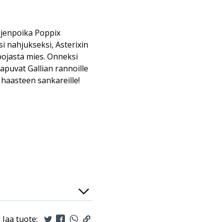
ljenpoika Poppix
i nahjukseksi, Asterixin
 pojasta mies. Onneksi
apuvat Gallian rannoille
 haasteen sankareille!
Jaa tuote: