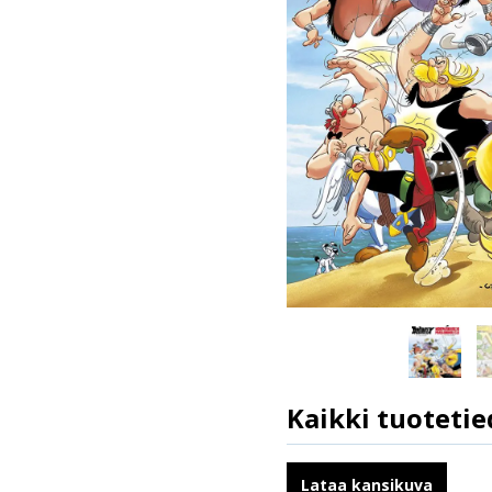
Kaikki tuotetie
ISBN
Kirjoittajat
Lataa kansikuva