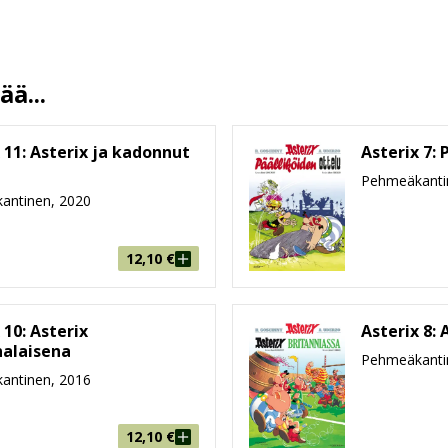
Albert Uderzo
Jorma Kapari
30.11.2016
ä...
13.5 %
48
 11: Asterix ja kadonnut
Asterix 7: 
215 mm * 287 mm * 4 mm
Pehmeäkanti
antinen, 2020
170g
9-99
12,10
€
 10: Asterix
Asterix 8: 
nalaisena
Pehmeäkanti
antinen, 2016
12,10
€