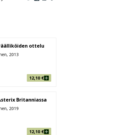
Päälliköiden ottelu
nen, 2013
12,10
€
Asterix Britanniassa
nen, 2019
12,10
€