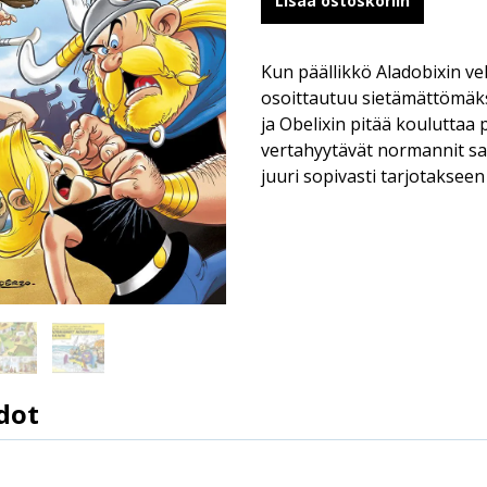
Lisää ostoskoriin
Kun päällikkö Aladobixin ve
osoittautuu sietämättömäks
ja Obelixin pitää kouluttaa
vertahyytävät normannit sa
juuri sopivasti tarjotakseen
dot
9789522339256
Rene Goscinny