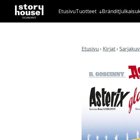
Etusivu
Tuotteet
Brändit
Julkaisu
Etusivu
›
Kirjat
›
Sarjakuva