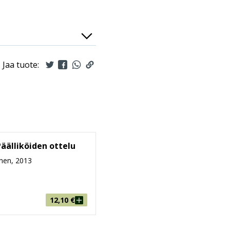
Jaa tuote:
Päälliköiden ottelu
nen, 2013
12,10
€