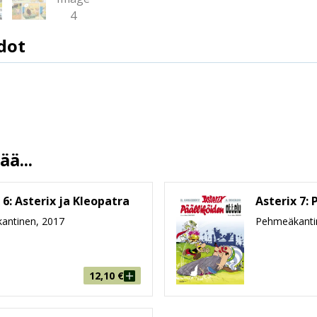
dot
9789523340725
René Goscinny
Albert Uderzo
Jorma Kapari
23.5.2018
ä...
13.5 %
48
 6: Asterix ja Kleopatra
Asterix 7: 
214 mm * 285 mm * 5 mm
antinen, 2017
Pehmeäkanti
178g
9-99
12,10
€