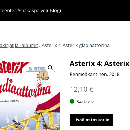
kalenteri
Asiakaspalvelu
Blogi
kirjat ja -albumit
›
Asterix 4: Asterix gladiaattorina
Asterix 4: Asteri
Pehmeäkantinen, 2018
12,10
€
Saatavilla
Lisää ostoskoriin