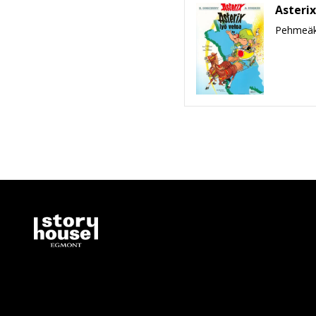
Asterix
Pehmeäk