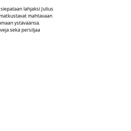
siepataan lahjaksi Julius
ix matkustavat mahtavaan
amaan ystäväänsä.
veja sekä persiljaa