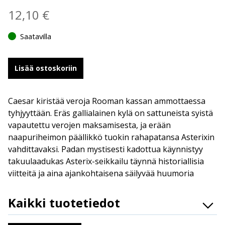
12,10
€
Saatavilla
Lisää ostoskoriin
Caesar kiristää veroja Rooman kassan ammottaessa
tyhjyyttään. Eräs gallialainen kylä on sattuneista syistä
vapautettu verojen maksamisesta, ja erään
naapuriheimon päällikkö tuokin rahapatansa Asterixin
vahdittavaksi. Padan mystisesti kadottua käynnistyy
takuulaadukas Asterix-seikkailu täynnä historiallisia
viitteitä ja aina ajankohtaisena säilyvää huumoria
Kaikki tuotetiedot
ISBN
9789523340008