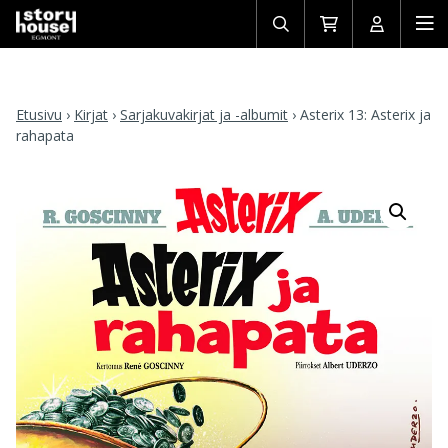
Avaa/sulje
Siirry
Avaa/sulj
Ava
haku
ostoskoriin
käyttäjän
mob
Etusivu
›
Kirjat
›
Sarjakuvakirjat ja -albumit
›
Asterix 13: Asterix ja
rahapata